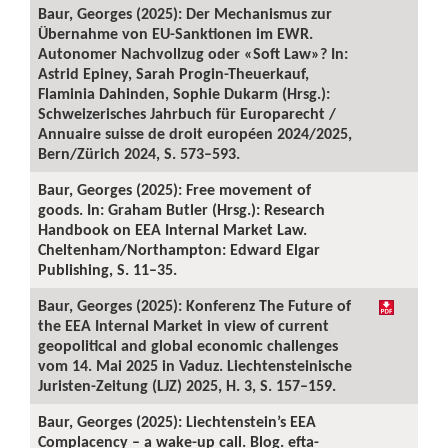
Baur, Georges (2025): Der Mechanismus zur
Übernahme von EU-Sanktionen im EWR.
Autonomer Nachvollzug oder «Soft Law»? In:
Astrid Epiney, Sarah Progin-Theuerkauf,
Flaminia Dahinden, Sophie Dukarm (Hrsg.):
Schweizerisches Jahrbuch für Europarecht /
Annuaire suisse de droit européen 2024/2025,
Bern/Zürich 2024, S. 573–593.
Baur, Georges (2025): Free movement of
goods. In: Graham Butler (Hrsg.): Research
Handbook on EEA Internal Market Law.
Cheltenham/Northampton: Edward Elgar
Publishing, S. 11–35.
Baur, Georges (2025): Konferenz The Future of
the EEA Internal Market in view of current
geopolitical and global economic challenges
vom 14. Mai 2025 in Vaduz. Liechtensteinische
Juristen-Zeitung (LJZ) 2025, H. 3, S. 157–159.
Baur, Georges (2025): Liechtenstein’s EEA
Complacency – a wake-up call. Blog. efta-