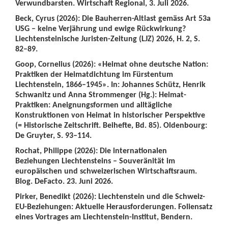
Verwundbarsten. Wirtschaft Regional, 3. Juli 2026.
Beck, Cyrus (2026): Die Bauherren-Altlast gemäss Art 53a
USG – keine Verjährung und ewige Rückwirkung?
Liechtensteinische Juristen-Zeitung (LJZ) 2026, H. 2, S.
82–89.
Goop, Cornelius (2026): «Heimat ohne deutsche Nation:
Praktiken der Heimatdichtung im Fürstentum
Liechtenstein, 1866–1945». In: Johannes Schütz, Henrik
Schwanitz und Anna Strommenger (Hg.): Heimat-
Praktiken: Aneignungsformen und alltägliche
Konstruktionen von Heimat in historischer Perspektive
(= Historische Zeitschrift. Beihefte, Bd. 85). Oldenbourg:
De Gruyter, S. 93–114.
Rochat, Philippe (2026): Die internationalen
Beziehungen Liechtensteins – Souveränität im
europäischen und schweizerischen Wirtschaftsraum.
Blog. DeFacto. 23. Juni 2026.
Pirker, Benedikt (2026): Liechtenstein und die Schweiz-
EU-Beziehungen: Aktuelle Herausforderungen. Foliensatz
eines Vortrages am Liechtenstein-Institut, Bendern.