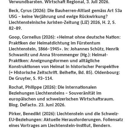
Verwundbarsten. Wirtschaft Regional, 3. Juli 2026.
Beck, Cyrus (2026): Die Bauherren-Altlast gemäss Art 53a
USG – keine Verjährung und ewige Rückwirkung?
Liechtensteinische Juristen-Zeitung (LJZ) 2026, H. 2, S.
82–89.
Goop, Cornelius (2026): «Heimat ohne deutsche Nation:
Praktiken der Heimatdichtung im Fürstentum
Liechtenstein, 1866–1945». In: Johannes Schütz, Henrik
Schwanitz und Anna Strommenger (Hg.): Heimat-
Praktiken: Aneignungsformen und alltägliche
Konstruktionen von Heimat in historischer Perspektive
(= Historische Zeitschrift. Beihefte, Bd. 85). Oldenbourg:
De Gruyter, S. 93–114.
Rochat, Philippe (2026): Die internationalen
Beziehungen Liechtensteins – Souveränität im
europäischen und schweizerischen Wirtschaftsraum.
Blog. DeFacto. 23. Juni 2026.
Pirker, Benedikt (2026): Liechtenstein und die Schweiz-
EU-Beziehungen: Aktuelle Herausforderungen. Foliensatz
eines Vortrages am Liechtenstein-Institut, Bendern.