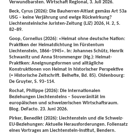
Verwundbarsten. Wirtschaft Regional, 3. Juli 2026.
Beck, Cyrus (2026): Die Bauherren-Altlast gemäss Art 53a
USG – keine Verjährung und ewige Rückwirkung?
Liechtensteinische Juristen-Zeitung (LJZ) 2026, H. 2, S.
82–89.
Goop, Cornelius (2026): «Heimat ohne deutsche Nation:
Praktiken der Heimatdichtung im Fürstentum
Liechtenstein, 1866–1945». In: Johannes Schütz, Henrik
Schwanitz und Anna Strommenger (Hg.): Heimat-
Praktiken: Aneignungsformen und alltägliche
Konstruktionen von Heimat in historischer Perspektive
(= Historische Zeitschrift. Beihefte, Bd. 85). Oldenbourg:
De Gruyter, S. 93–114.
Rochat, Philippe (2026): Die internationalen
Beziehungen Liechtensteins – Souveränität im
europäischen und schweizerischen Wirtschaftsraum.
Blog. DeFacto. 23. Juni 2026.
Pirker, Benedikt (2026): Liechtenstein und die Schweiz-
EU-Beziehungen: Aktuelle Herausforderungen. Foliensatz
eines Vortrages am Liechtenstein-Institut, Bendern.