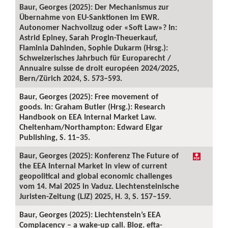
Baur, Georges (2025): Der Mechanismus zur
Übernahme von EU-Sanktionen im EWR.
Autonomer Nachvollzug oder «Soft Law»? In:
Astrid Epiney, Sarah Progin-Theuerkauf,
Flaminia Dahinden, Sophie Dukarm (Hrsg.):
Schweizerisches Jahrbuch für Europarecht /
Annuaire suisse de droit européen 2024/2025,
Bern/Zürich 2024, S. 573–593.
Baur, Georges (2025): Free movement of
goods. In: Graham Butler (Hrsg.): Research
Handbook on EEA Internal Market Law.
Cheltenham/Northampton: Edward Elgar
Publishing, S. 11–35.
Baur, Georges (2025): Konferenz The Future of
the EEA Internal Market in view of current
geopolitical and global economic challenges
vom 14. Mai 2025 in Vaduz. Liechtensteinische
Juristen-Zeitung (LJZ) 2025, H. 3, S. 157–159.
Baur, Georges (2025): Liechtenstein’s EEA
Complacency – a wake-up call. Blog. efta-