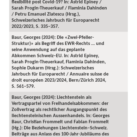
flexibilité post Covid-19? In: Astrid Epiney /
Sarah Progin-Theuerkauf / Flaminia Dahinden
/ Petru Emanuel Zlatescu (Hrsg.),
Schweizerisches Jahrbuch für Europarecht
2022/2023, S. 335–357.
Baur, Georges (2024): Die «Zwei-Pfeiler-
Struktur)» als Begriff des EWR-Rechts ... und
seine Anwendung auf das geplante
Abkommen Schweiz–EU. In: Astrid Epiney,
Sarah Progin-Theuerkauf, Flaminia Dahinden,
Sophie Dukarm (Hrsg.): Schweizerisches
Jahrbuch für Europarecht / Annuaire suisse de
droit européen 2023/2024, Bern/Zürich 2024,
S. 561–579.
Baur, Georges (2024): Liechtenstein als
Vertragspartei von Freihandelsabkommen: der
Zollvertrag als rechtlicher Ausgangspunkt des
liechtensteinischen Aussenhandels. In: Georges
Baur, Christian Frommelt und Fabian Frommelt
(Hg.): Die Beziehungen Liechtenstein–Schweiz.
Beiträge aus Anlass des 100-Jahr-Jubiläums des