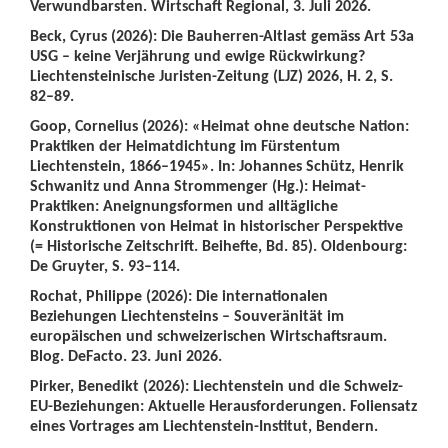
Verwundbarsten. Wirtschaft Regional, 3. Juli 2026.
Beck, Cyrus (2026): Die Bauherren-Altlast gemäss Art 53a
USG – keine Verjährung und ewige Rückwirkung?
Liechtensteinische Juristen-Zeitung (LJZ) 2026, H. 2, S.
82–89.
Goop, Cornelius (2026): «Heimat ohne deutsche Nation:
Praktiken der Heimatdichtung im Fürstentum
Liechtenstein, 1866–1945». In: Johannes Schütz, Henrik
Schwanitz und Anna Strommenger (Hg.): Heimat-
Praktiken: Aneignungsformen und alltägliche
Konstruktionen von Heimat in historischer Perspektive
(= Historische Zeitschrift. Beihefte, Bd. 85). Oldenbourg:
De Gruyter, S. 93–114.
Rochat, Philippe (2026): Die internationalen
Beziehungen Liechtensteins – Souveränität im
europäischen und schweizerischen Wirtschaftsraum.
Blog. DeFacto. 23. Juni 2026.
Pirker, Benedikt (2026): Liechtenstein und die Schweiz-
EU-Beziehungen: Aktuelle Herausforderungen. Foliensatz
eines Vortrages am Liechtenstein-Institut, Bendern.