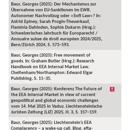
Baur, Georges (2025): Der Mechanismus zur
Übernahme von EU-Sanktionen im EWR.
Autonomer Nachvollzug oder «Soft Law»? In:
Astrid Epiney, Sarah Progin-Theuerkauf,
Flaminia Dahinden, Sophie Dukarm (Hrsg.):
Schweizerisches Jahrbuch für Europarecht /
Annuaire suisse de droit européen 2024/2025,
Bern/Zürich 2024, S. 573–593.
Baur, Georges (2025): Free movement of
goods. In: Graham Butler (Hrsg.): Research
Handbook on EEA Internal Market Law.
Cheltenham/Northampton: Edward Elgar
Publishing, S. 11–35.
Baur, Georges (2025): Konferenz The Future of
the EEA Internal Market in view of current
geopolitical and global economic challenges
vom 14. Mai 2025 in Vaduz. Liechtensteinische
Juristen-Zeitung (LJZ) 2025, H. 3, S. 157–159.
Baur, Georges (2025): Liechtenstein’s EEA
Complacency – a wake-up call. Blog. efta-