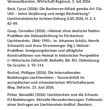
Verwundbarsten. Wirtschaft Regional, 3. Juli 2026.
Beck, Cyrus (2026): Die Bauherren-Altlast gemäss Art 53a
USG – keine Verjährung und ewige Rückwirkung?
Liechtensteinische Juristen-Zeitung (LJZ) 2026, H. 2, S.
82–89.
Goop, Cornelius (2026): «Heimat ohne deutsche Nation:
Praktiken der Heimatdichtung im Fürstentum
Liechtenstein, 1866–1945». In: Johannes Schütz, Henrik
Schwanitz und Anna Strommenger (Hg.): Heimat-
Praktiken: Aneignungsformen und alltägliche
Konstruktionen von Heimat in historischer Perspektive
(= Historische Zeitschrift. Beihefte, Bd. 85). Oldenbourg:
De Gruyter, S. 93–114.
Rochat, Philippe (2026): Die internationalen
Beziehungen Liechtensteins – Souveränität im
europäischen und schweizerischen Wirtschaftsraum.
Blog. DeFacto. 23. Juni 2026.
Pirker, Benedikt (2026): Liechtenstein und die Schweiz-
EU-Beziehungen: Aktuelle Herausforderungen. Foliensatz
eines Vortrages am Liechtenstein-Institut, Bendern.