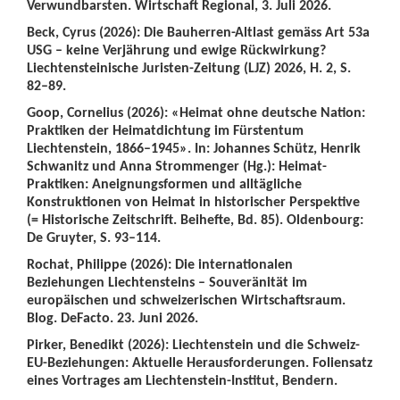
Verwundbarsten. Wirtschaft Regional, 3. Juli 2026.
Beck, Cyrus (2026): Die Bauherren-Altlast gemäss Art 53a
USG – keine Verjährung und ewige Rückwirkung?
Liechtensteinische Juristen-Zeitung (LJZ) 2026, H. 2, S.
82–89.
Goop, Cornelius (2026): «Heimat ohne deutsche Nation:
Praktiken der Heimatdichtung im Fürstentum
Liechtenstein, 1866–1945». In: Johannes Schütz, Henrik
Schwanitz und Anna Strommenger (Hg.): Heimat-
Praktiken: Aneignungsformen und alltägliche
Konstruktionen von Heimat in historischer Perspektive
(= Historische Zeitschrift. Beihefte, Bd. 85). Oldenbourg:
De Gruyter, S. 93–114.
Rochat, Philippe (2026): Die internationalen
Beziehungen Liechtensteins – Souveränität im
europäischen und schweizerischen Wirtschaftsraum.
Blog. DeFacto. 23. Juni 2026.
Pirker, Benedikt (2026): Liechtenstein und die Schweiz-
EU-Beziehungen: Aktuelle Herausforderungen. Foliensatz
eines Vortrages am Liechtenstein-Institut, Bendern.