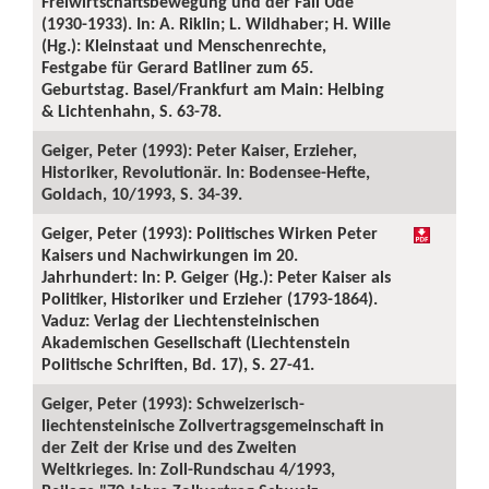
Freiwirtschaftsbewegung und der Fall Ude
(1930-1933). In: A. Riklin; L. Wildhaber; H. Wille
(Hg.): Kleinstaat und Menschenrechte,
Festgabe für Gerard Batliner zum 65.
Geburtstag. Basel/Frankfurt am Main: Helbing
& Lichtenhahn, S. 63-78.
Geiger, Peter (1993): Peter Kaiser, Erzieher,
Historiker, Revolutionär. In: Bodensee-Hefte,
Goldach, 10/1993, S. 34-39.
Geiger, Peter (1993): Politisches Wirken Peter
Kaisers und Nachwirkungen im 20.
Jahrhundert: In: P. Geiger (Hg.): Peter Kaiser als
Politiker, Historiker und Erzieher (1793-1864).
Vaduz: Verlag der Liechtensteinischen
Akademischen Gesellschaft (Liechtenstein
Politische Schriften, Bd. 17), S. 27-41.
Geiger, Peter (1993): Schweizerisch-
liechtensteinische Zollvertragsgemeinschaft in
der Zeit der Krise und des Zweiten
Weltkrieges. In: Zoll-Rundschau 4/1993,