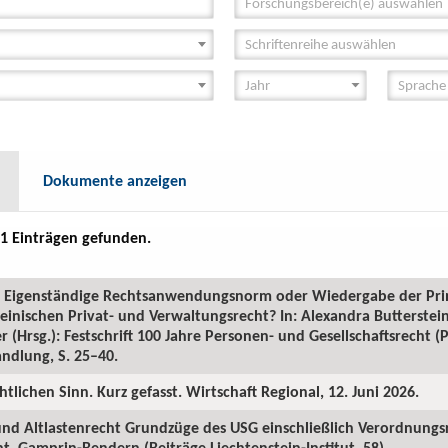
Forschungsbereich(e) auswählen
Schriftenreihe auswählen
Dokumente anzeigen
1 Einträgen gefunden.
GR: Eigenständige Rechtsanwendungsnorm oder Wiedergabe der Pr
inischen Privat- und Verwaltungsrecht? In: Alexandra Butterstein
 (Hrsg.): Festschrift 100 Jahre Personen- und Gesellschaftsrecht 
ndlung, S. 25–40.
htlichen Sinn. Kurz gefasst. Wirtschaft Regional, 12. Juni 2026.
 und Altlastenrecht Grundzüge des USG einschließlich Verordnungs
. Gamprin-Bendern (Beiträge Liechtenstein-Institut, 58).