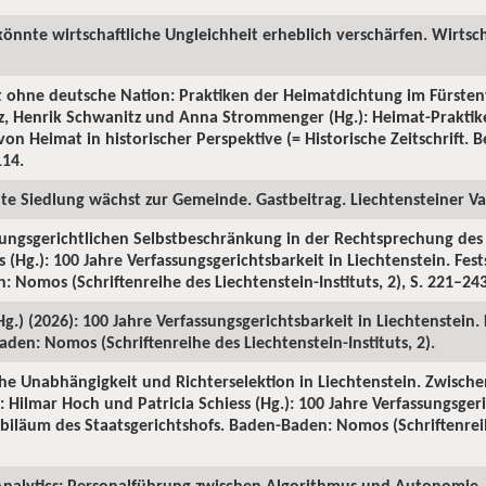
könnte wirtschaftliche Ungleichheit erheblich verschärfen. Wirtsch
t ohne deutsche Nation: Praktiken der Heimatdichtung im Fürsten
tz, Henrik Schwanitz und Anna Strommenger (Hg.): Heimat-Prakti
on Heimat in historischer Perspektive (= Historische Zeitschrift. Be
114.
ute Siedlung wächst zur Gemeinde. Gastbeitrag. Liechtensteiner Vat
sungsgerichtlichen Selbstbeschränkung in der Rechtsprechung des S
 (Hg.): 100 Jahre Verfassungsgerichtsbarkeit in Liechtenstein. Fes
 Nomos (Schriftenreihe des Liechtenstein-Instituts, 2), S. 221–243
(Hg.) (2026): 100 Jahre Verfassungsgerichtsbarkeit in Liechtenstein.
den: Nomos (Schriftenreihe des Liechtenstein-Instituts, 2).
iche Unabhängigkeit und Richterselektion in Liechtenstein. Zwische
 Hilmar Hoch und Patricia Schiess (Hg.): 100 Jahre Verfassungsgeri
Jubiläum des Staatsgerichtshofs. Baden-Baden: Nomos (Schriftenrei
nalytics: Personalführung zwischen Algorithmus und Autonomie. 