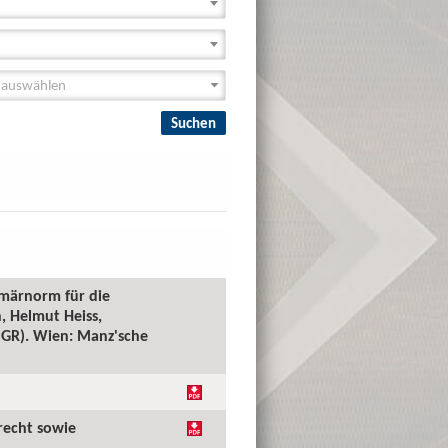
imärnorm für die
, Helmut Heiss,
(PGR). Wien: Manz'sche
recht sowie