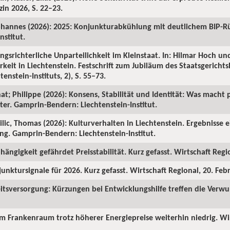
in 2026, S. 22–23.
ohannes (2026): 2025: Konjunkturabkühlung mit deutlichem BIP-R
nstitut.
ngsrichterliche Unparteilichkeit im Kleinstaat. In: Hilmar Hoch und
rkeit in Liechtenstein. Festschrift zum Jubiläum des Staatsgericht
enstein-Instituts, 2), S. 55–73.
hat; Philippe (2026): Konsens, Stabilität und Identität: Was macht p
ter. Gamprin-Bendern: Liechtenstein-Institut.
Milic, Thomas (2026): Kulturverhalten in Liechtenstein. Ergebnisse 
ng. Gamprin-Bendern: Liechtenstein-Institut.
hängigkeit gefährdet Preisstabilität. Kurz gefasst. Wirtschaft Regi
junktursignale für 2026. Kurz gefasst. Wirtschaft Regional, 20. Feb
itsversorgung: Kürzungen bei Entwicklungshilfe treffen die Verw
 im Frankenraum trotz höherer Energiepreise weiterhin niedrig. Wi