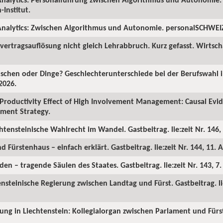
Institut.
nalytics: Zwischen Algorithmus und Autonomie. personalSCHWEIZ.
ertragsauflösung nicht gleich Lehrabbruch. Kurz gefasst. Wirtscha
chen oder Dinge? Geschlechterunterschiede bei der Berufswahl in
2026.
Productivity Effect of High Involvement Management: Causal Ev
ment Strategy.
chtensteinische Wahlrecht im Wandel. Gastbeitrag. lie:zeit Nr. 146, 
d Fürstenhaus – einfach erklärt. Gastbeitrag. lie:zeit Nr. 144, 11. A
en – tragende Säulen des Staates. Gastbeitrag. lie:zeit Nr. 143, 7
ensteinische Regierung zwischen Landtag und Fürst. Gastbeitrag. lie
rung in Liechtenstein: Kollegialorgan zwischen Parlament und Fürst