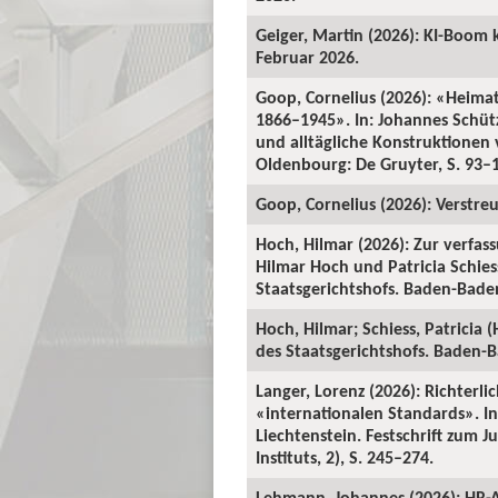
Geiger, Martin (2026): KI-Boom 
Februar 2026.
Goop, Cornelius (2026): «Heima
1866–1945». In: Johannes Schü
und alltägliche Konstruktionen v
Oldenbourg: De Gruyter, S. 93–
Goop, Cornelius (2026): Verstre
Hoch, Hilmar (2026): Zur verfas
Hilmar Hoch und Patricia Schiess
Staatsgerichtshofs. Baden-Baden:
Hoch, Hilmar; Schiess, Patricia 
des Staatsgerichtshofs. Baden-Ba
Langer, Lorenz (2026): Richterl
«internationalen Standards». In:
Liechtenstein. Festschrift zum 
Instituts, 2), S. 245–274.
Lehmann, Johannes (2026): HR-A