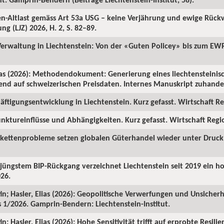
ren-Altlast gemäss Art 53a USG – keine Verjährung und ewige Rüc
ng (LJZ) 2026, H. 2, S. 82–89.
 Verwaltung in Liechtenstein: Von der «Guten Policey» bis zum EWR
as (2026): Methodendokument: Generierung eines liechtensteinisc
rend auf schweizerischen Preisdaten. Internes Manuskript zuhanden
ftigungsentwicklung in Liechtenstein. Kurz gefasst. Wirtschaft Reg
nktureinflüsse und Abhängigkeiten. Kurz gefasst. Wirtschaft Region
rkettenprobleme setzen globalen Güterhandel wieder unter Druck. 
z jüngstem BIP-Rückgang verzeichnet Liechtenstein seit 2019 ein 
026.
in; Hasler, Elias (2026): Geopolitische Verwerfungen und Unsicherh
us 1/2026. Gamprin-Bendern: Liechtenstein-Institut.
; Hasler, Elias (2026): Hohe Sensitivität trifft auf erprobte Resilie