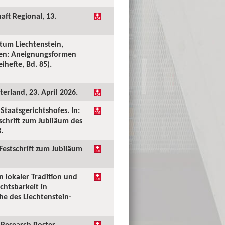
aft Regional, 13.
tum Liechtenstein,
ken: Aneignungsformen
ihefte, Bd. 85).
erland, 23. April 2026.
taatsgerichtshofes. In:
tschrift zum Jubiläum des
.
 Festschrift zum Jubiläum
n lokaler Tradition und
chtsbarkeit in
he des Liechtenstein-
Research Poster.