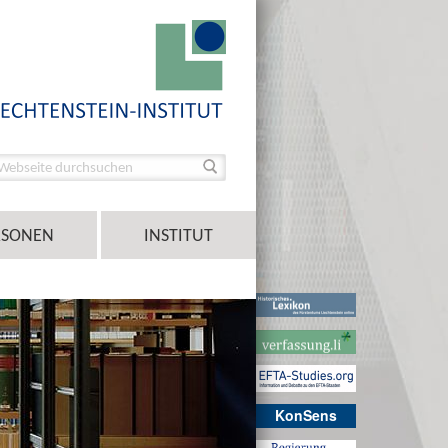
RSONEN
INSTITUT
KonSens