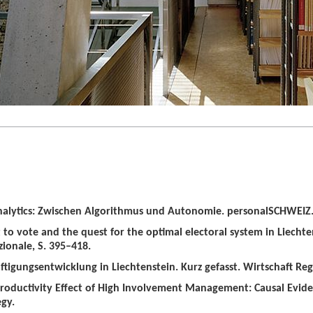
alytics: Zwischen Algorithmus und Autonomie. personalSCHWEIZ. 
t to vote and the quest for the optimal electoral system in Liechten
zionale, S. 395–418.
tigungsentwicklung in Liechtenstein. Kurz gefasst. Wirtschaft Regio
roductivity Effect of High Involvement Management: Causal Evid
gy.