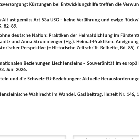
tsversorgung: Kürzungen bei Entwicklungshilfe treffen die Verwun
n-Altlast gemäss Art 53a USG – keine Verjährung und ewige Rückw
S. 82–89.
 ohne deutsche Nation: Praktiken der Heimatdichtung im Fürstent
wanitz und Anna Strommenger (Hg.): Heimat-Praktiken: Aneignung
orischer Perspektive (= Historische Zeitschrift. Beihefte, Bd. 85).
ernationalen Beziehungen Liechtensteins – Souveränität im europä
3. Juni 2026.
nstein und die Schweiz-EU-Beziehungen: Aktuelle Herausforderunge
tensteinische Wahlrecht im Wandel. Gastbeitrag. lie:zeit Nr. 146, 1