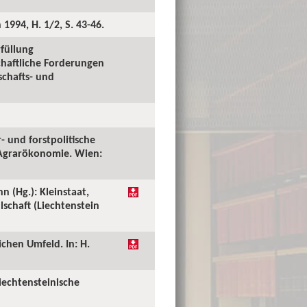
994, H. 1/2, S. 43-46.
rfüllung
schaftliche Forderungen
schafts- und
- und forstpolitische
 Agrarökonomie. Wien:
n (Hg.): Kleinstaat,
schaft (Liechtenstein
ichen Umfeld. In: H.
iechtensteinische