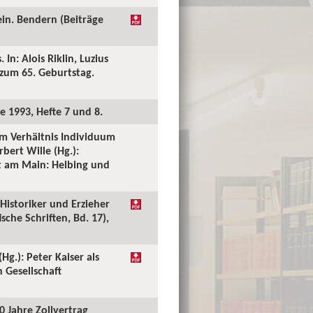
ein. Bendern (Beiträge
n: Alois Riklin, Luzius
 zum 65. Geburtstag.
e 1993, Hefte 7 und 8.
um Verhältnis Individuum
rbert Wille (Hg.):
rt am Main: Helbing und
, Historiker und Erzieher
sche Schriften, Bd. 17),
Hg.): Peter Kaiser als
 Gesellschaft
0 Jahre Zollvertrag