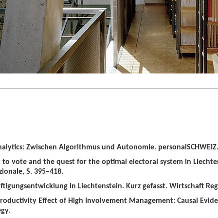
alytics: Zwischen Algorithmus und Autonomie. personalSCHWEIZ. 
t to vote and the quest for the optimal electoral system in Liechten
zionale, S. 395–418.
tigungsentwicklung in Liechtenstein. Kurz gefasst. Wirtschaft Regio
roductivity Effect of High Involvement Management: Causal Evid
gy.