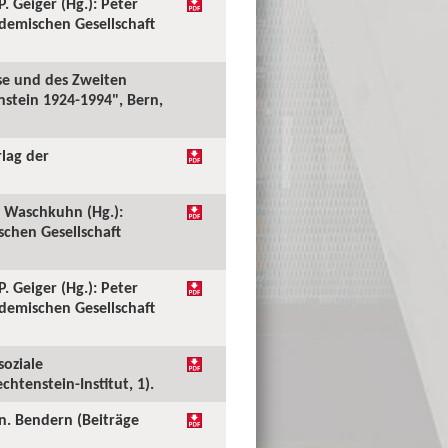
. Geiger (Hg.): Peter
kademischen Gesellschaft
ise und des Zweiten
nstein 1924-1994", Bern,
rlag der
. Waschkuhn (Hg.):
schen Gesellschaft
. Geiger (Hg.): Peter
kademischen Gesellschaft
soziale
htenstein-Institut, 1).
in. Bendern (Beiträge