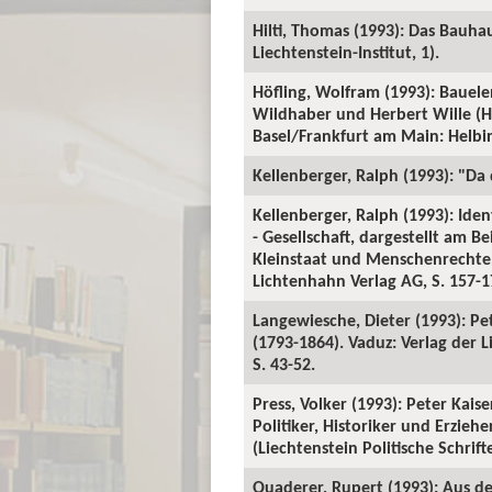
Hilti, Thomas (1993): Das Bauha
Liechtenstein-Institut, 1).
Höfling, Wolfram (1993): Bauele
Wildhaber und Herbert Wille (Hg
Basel/Frankfurt am Main: Helbi
Kellenberger, Ralph (1993): "Da 
Kellenberger, Ralph (1993): Id
- Gesellschaft, dargestellt am Be
Kleinstaat und Menschenrechte,
Lichtenhahn Verlag AG, S. 157-1
Langewiesche, Dieter (1993): Peter
(1793-1864). Vaduz: Verlag der L
S. 43-52.
Press, Volker (1993): Peter Kaise
Politiker, Historiker und Erzieh
(Liechtenstein Politische Schrifte
Quaderer, Rupert (1993): Aus de