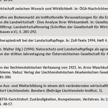
irtschaft zwischen Wunsch und Wirklichkeit. In: ÖGA-Nachrichten 1
ative am Bodenmarkt als institutionelle Voraussetzungen für die E
an die Landwirtschaft - Eine Analyse ihrer Wirksamkeit. In: Gesell
iltrup: Landwirtschaftsverlag (Schriften der Gesellschaft für Wirt
aues e.V.), S. 281-292.
erapiestreit bei der Landschaftspflege. In: Zoll-Texte 1994, Heft 4.
, Walter (Hg.) (1994): Naturschutz und Landschaftspflege als agrar
 der dritten Jahrestagung der Österreichischen Gesellschaft für
en der liechtensteinischen Verfassung von 1921. In: Arno Waschkuh
bleme. Vaduz: Verlag der Liechtensteinischen Akademischen Gesell
281-300.
che Aus- und Weiterbildung in einem sich verändernden wirtschaftl
ort Liechtenstein. Bendern (Beiträge Liechtenstein-Institut, 1).
EFTA-Gerichtshof: Zuständigkeiten, Kompetenzen, Verfahren. In: L
S. 48-57.