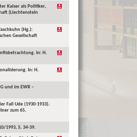
er Kaiser als Politiker,
haft (Liechtenstein
aschkuhn (Hg.):
schen Gesellschaft
ftsbetrachtung. In: H.
nalisierung. In: H.
r EG und im EWR –
er Fall Ude (1930-1933).
liner zum 65.
10/1993, S. 34-39.