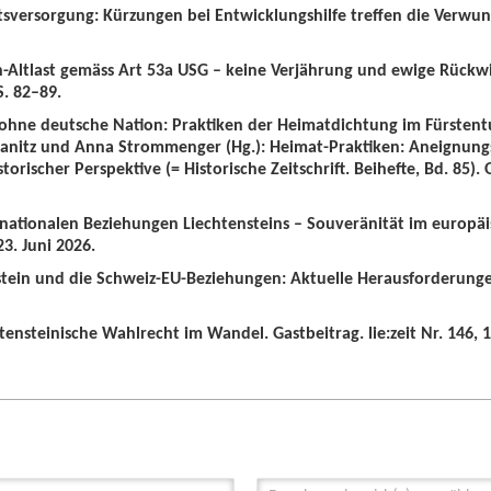
tsversorgung: Kürzungen bei Entwicklungshilfe treffen die Verwun
n-Altlast gemäss Art 53a USG – keine Verjährung und ewige Rückw
S. 82–89.
 ohne deutsche Nation: Praktiken der Heimatdichtung im Fürstent
wanitz und Anna Strommenger (Hg.): Heimat-Praktiken: Aneignung
orischer Perspektive (= Historische Zeitschrift. Beihefte, Bd. 85).
ernationalen Beziehungen Liechtensteins – Souveränität im europä
3. Juni 2026.
nstein und die Schweiz-EU-Beziehungen: Aktuelle Herausforderunge
tensteinische Wahlrecht im Wandel. Gastbeitrag. lie:zeit Nr. 146, 1