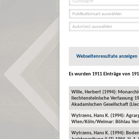
Publikationsart auswählen
Autor(en) auswählen
Webseitenresultate anzeigen
Es wurden 1911 Einträge von 191
Wille, Herbert (1994): Monarchi
liechtensteinische Verfassung 1
Akadamischen Gesellschaft (Liech
Wytrzens, Hans K. (1994): Agra
Wien/Köln/Weimar: Böhlau Verl
Wytrzens, Hans K. (1994): Boden
Juristenzeitung (LJZ) 1994, H. 1, 