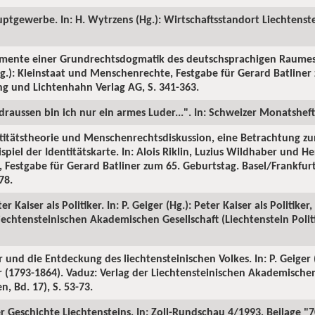
uptgewerbe. In: H. Wytrzens (Hg.): Wirtschaftsstandort Liechtenst
mente einer Grundrechtsdogmatik des deutschsprachigen Raumes. I
.): Kleinstaat und Menschenrechte, Festgabe für Gerard Batliner
ng und Lichtenhahn Verlag AG, S. 341-363.
draussen bin ich nur ein armes Luder...". In: Schweizer Monatsheft
entitätstheorie und Menschenrechtsdiskussion, eine Betrachtung z
ispiel der Identitätskarte. In: Alois Riklin, Luzius Wildhaber und He
 Festgabe für Gerard Batliner zum 65. Geburtstag. Basel/Frankfu
78.
 Kaiser als Politiker. In: P. Geiger (Hg.): Peter Kaiser als Politiker
iechtensteinischen Akademischen Gesellschaft (Liechtenstein Politi
r und die Entdeckung des liechtensteinischen Volkes. In: P. Geiger (
er (1793-1864). Vaduz: Verlag der Liechtensteinischen Akademischen
n, Bd. 17), S. 53-73.
r Geschichte Liechtensteins. In: Zoll-Rundschau 4/1993, Beilage "7