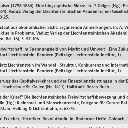
iser (1793-1864), Eine biographische Skizze. In: P. Geiger (Hg.): Pet
864). Vaduz: Verlag der Liechtensteinischen Akademischen Gesellsc
13-25.
instaat aus ökonomischer Sicht. Ergänzende Anmerkungen. In: A. W
aktuelle Probleme. Vaduz: Verlag der Liechtensteinischen Akademi
n, Bd. 16), S. 97-106.
andwirtschaft im Spannungsfeld von Markt und Umwelt - Eine Zukun
ort Liechtenstein. Bendern (Beiträge Liechtenstein-Institut, 1).
latz Liechtenstein im Wandel - Struktur, Konkurrenz und Internatio
ort Liechtenstein. Bendern (Beiträge Liechtenstein-Institut, 1).
lisierung des Kapitalverkehrs und der Finanzdienstleistungen in de
s. Hochschule St. Gallen (Nr. 1411). Hallstadt: Rosch-Buch.
s der Krise!" Die liechtensteinische Freiwirtschaftsbewegung und d
Wille (Hg.): Kleinstaat und Menschenrechte, Festgabe für Gerard Bat
Main: Helbing & Lichtenhahn, S. 63-78.
r, Erzieher, Historiker, Revolutionär. In: Bodensee-Hefte, Goldach, 