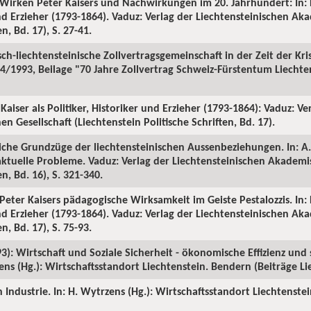
s Wirken Peter Kaisers und Nachwirkungen im 20. Jahrhundert: In: P
 und Erzieher (1793-1864). Vaduz: Verlag der Liechtensteinischen A
n, Bd. 17), S. 27-41.
sch-liechtensteinische Zollvertragsgemeinschaft in der Zeit der Kr
 4/1993, Beilage "70 Jahre Zollvertrag Schweiz-Fürstentum Liechte
 Kaiser als Politiker, Historiker und Erzieher (1793-1864): Vaduz: Ve
 Gesellschaft (Liechtenstein Politische Schriften, Bd. 17).
tliche Grundzüge der liechtensteinischen Aussenbeziehungen. In: A
aktuelle Probleme. Vaduz: Verlag der Liechtensteinischen Akademi
en, Bd. 16), S. 321-340.
eter Kaisers pädagogische Wirksamkeit im Geiste Pestalozzis. In: P
 und Erzieher (1793-1864). Vaduz: Verlag der Liechtensteinischen A
n, Bd. 17), S. 75-93.
3): Wirtschaft und Soziale Sicherheit - ökonomische Effizienz und 
s (Hg.): Wirtschaftsstandort Liechtenstein. Bendern (Beiträge Liec
ch Industrie. In: H. Wytrzens (Hg.): Wirtschaftsstandort Liechtenste