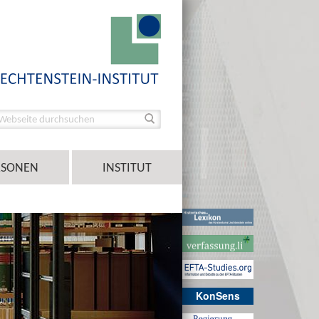
RSONEN
INSTITUT
KonSens