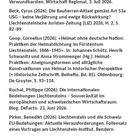
Verwundbarsten. Wirtschaft Regional, 3. Juli 2026.
Beck, Cyrus (2026): Die Bauherren-Altlast gemäss Art 53a
USG – keine Verjährung und ewige Rückwirkung?
Liechtensteinische Juristen-Zeitung (LJZ) 2026, H. 2, S.
82–89.
Goop, Cornelius (2026): «Heimat ohne deutsche Nation:
Praktiken der Heimatdichtung im Fürstentum
Liechtenstein, 1866–1945». In: Johannes Schütz, Henrik
Schwanitz und Anna Strommenger (Hg.): Heimat-
Praktiken: Aneignungsformen und alltägliche
Konstruktionen von Heimat in historischer Perspektive
(= Historische Zeitschrift. Beihefte, Bd. 85). Oldenbourg:
De Gruyter, S. 93–114.
Rochat, Philippe (2026): Die internationalen
Beziehungen Liechtensteins – Souveränität im
europäischen und schweizerischen Wirtschaftsraum.
Blog. DeFacto. 23. Juni 2026.
Pirker, Benedikt (2026): Liechtenstein und die Schweiz-
EU-Beziehungen: Aktuelle Herausforderungen. Foliensatz
eines Vortrages am Liechtenstein-Institut, Bendern.