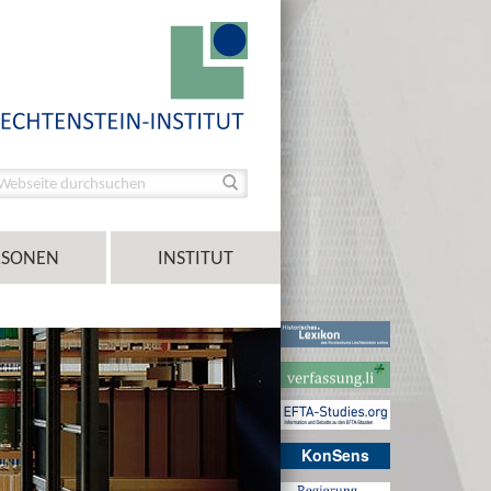
RSONEN
INSTITUT
KonSens