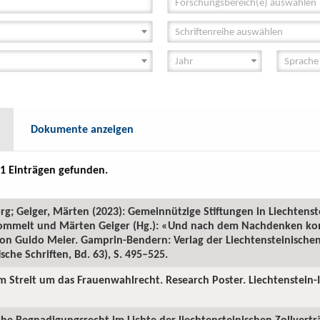
Forschungsbereich(e) auswählen
Schriftenreihe auswählen
Dokumente anzeigen
1 Einträgen gefunden.
rg; Geiger, Märten (2023): Gemeinnützige Stiftungen in Liechtens
n Frommelt und Märten Geiger (Hg.): «Und nach dem Nachdenken k
 von Guido Meier. Gamprin-Bendern: Verlag der Liechtensteinisch
ische Schriften, Bd. 63), S. 495–525.
im Streit um das Frauenwahlrecht. Research Poster. Liechtenstein-
iche Begnadigungsrecht im Lichte der liechtensteinischen Zollvertr