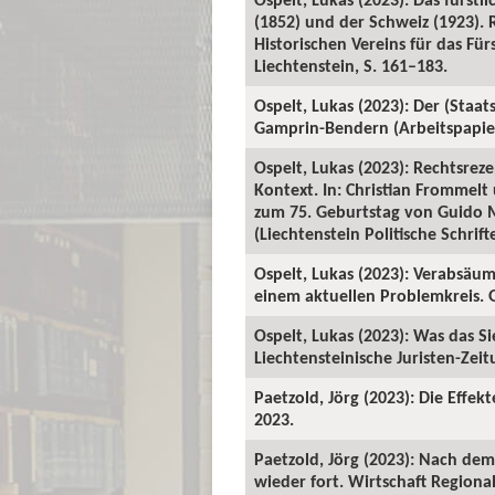
(1852) und der Schweiz (1923). 
Historischen Vereins für das Für
Liechtenstein, S. 161–183.
Ospelt, Lukas (2023): Der (Staat
Gamprin-Bendern (Arbeitspapiere
Ospelt, Lukas (2023): Rechtsrez
Kontext. In: Christian Frommel
zum 75. Geburtstag von Guido M
(Liechtenstein Politische Schrift
Ospelt, Lukas (2023): Verabsäum
einem aktuellen Problemkreis. G
Ospelt, Lukas (2023): Was das S
Liechtensteinische Juristen-Zeitu
Paetzold, Jörg (2023): Die Effek
2023.
Paetzold, Jörg (2023): Nach de
wieder fort. Wirtschaft Regiona