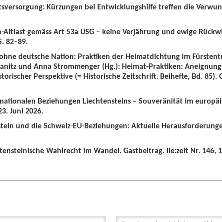
tsversorgung: Kürzungen bei Entwicklungshilfe treffen die Verwun
n-Altlast gemäss Art 53a USG – keine Verjährung und ewige Rückw
S. 82–89.
 ohne deutsche Nation: Praktiken der Heimatdichtung im Fürstent
wanitz und Anna Strommenger (Hg.): Heimat-Praktiken: Aneignung
orischer Perspektive (= Historische Zeitschrift. Beihefte, Bd. 85).
ernationalen Beziehungen Liechtensteins – Souveränität im europä
3. Juni 2026.
nstein und die Schweiz-EU-Beziehungen: Aktuelle Herausforderunge
tensteinische Wahlrecht im Wandel. Gastbeitrag. lie:zeit Nr. 146, 1