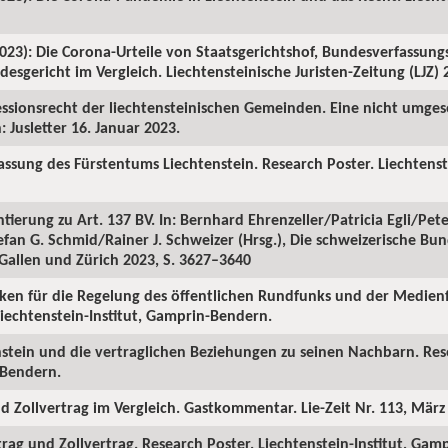
2023): Die Corona-Urteile von Staatsgerichtshof, Bundesverfassung
sgericht im Vergleich. Liechtensteinische Juristen-Zeitung (LJZ) 2
ezessionsrecht der liechtensteinischen Gemeinden. Eine nicht umg
: Jusletter 16. Januar 2023.
rfassung des Fürstentums Liechtenstein. Research Poster. Liechtenst
tierung zu Art. 137 BV. In: Bernhard Ehrenzeller/Patricia Egli/Pet
an G. Schmid/Rainer J. Schweizer (Hrsg.), Die schweizerische Bund
 Gallen und Zürich 2023, S. 3627–3640
lanken für die Regelung des öffentlichen Rundfunks und der Medien
Liechtenstein-Institut, Gamprin-Bendern.
tenstein und die vertraglichen Beziehungen zu seinen Nachbarn. Res
-Bendern.
und Zollvertrag im Vergleich. Gastkommentar. Lie-Zeit Nr. 113, März
rtrag und Zollvertrag. Research Poster. Liechtenstein-Institut, Ga