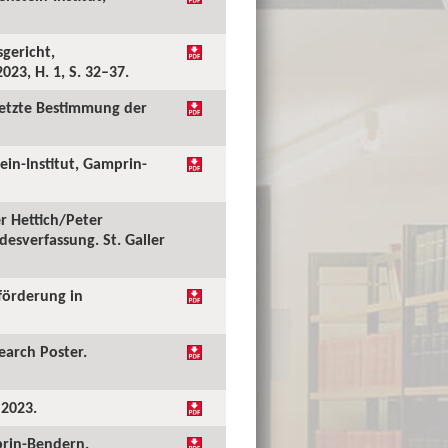
sgericht,
023, H. 1, S. 32–37.
esetzte Bestimmung der
ein-Institut, Gamprin-
er Hettich/Peter
esverfassung. St. Galler
förderung in
earch Poster.
 2023.
mprin-Bendern.