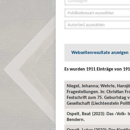
Publikationsart auswählen
Autor(en) auswählen
Webseitenresultate anzeigen
Es wurden 1911 Einträge von 191
Niegel, Johanna; Wehrle, Hansjö
Fragestellungen. In: Christia
Festschrift zum 75. Geburtstag
Gesellschaft (Liechtenstein Polit
Ospelt, Beat (2023): Das ‹Volk› 
Bendern.
Ospelt, Lukas (2023): Das fürstl