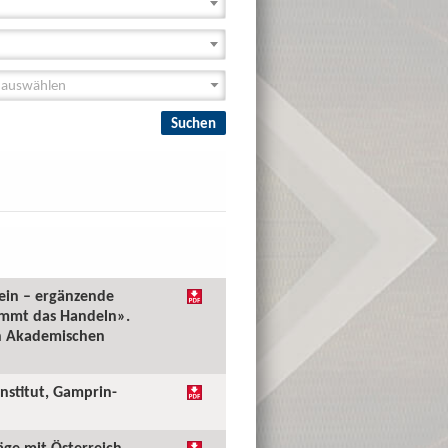
tein – ergänzende
ommt das Handeln».
en Akademischen
Institut, Gamprin-
äge mit Österreich