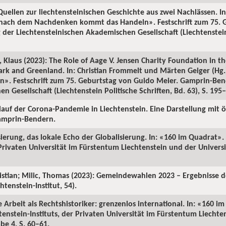
uellen zur liechtensteinischen Geschichte aus zwei Nachlässen. In
 nach dem Nachdenken kommt das Handeln». Festschrift zum 75. 
der Liechtensteinischen Akademischen Gesellschaft (Liechtenstein 
 Klaus (2023): The Role of Aage V. Jensen Charity Foundation in t
ark and Greenland. In: Christian Frommelt und Märten Geiger (Hg
. Festschrift zum 75. Geburtstag von Guido Meier. Gamprin-Bend
 Gesellschaft (Liechtenstein Politische Schriften, Bd. 63), S. 195
rlauf der Corona-Pandemie in Liechtenstein. Eine Darstellung mit ö
Gamprin-Bendern.
isierung, das lokale Echo der Globalisierung. In: «160 im Quadrat»
 Privaten Universität im Fürstentum Liechtenstein und der Universi
ristian; Milic, Thomas (2023): Gemeindewahlen 2023 – Ergebnisse 
tenstein-Institut, 54).
 Arbeit als Rechtshistoriker: grenzenlos international. In: «160 i
enstein-Instituts, der Privaten Universität im Fürstentum Liechte
be 4, S. 60–61.