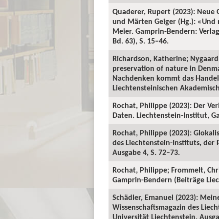
Quaderer, Rupert (2023): Neue Q
und Märten Geiger (Hg.): «Und
Meier. Gamprin-Bendern: Verlag 
Bd. 63), S. 15–46.
Richardson, Katherine; Nygaard,
preservation of nature in Denm
Nachdenken kommt das Handeln»
Liechtensteinischen Akademischen
Rochat, Philippe (2023): Der Ve
Daten. Liechtenstein-Institut, 
Rochat, Philippe (2023): Glokal
des Liechtenstein-Instituts, der
Ausgabe 4, S. 72–73.
Rochat, Philippe; Frommelt, Ch
Gamprin-Bendern (Beiträge Liech
Schädler, Emanuel (2023): Meine
Wissenschaftsmagazin des Liecht
Universität Liechtenstein, Ausga