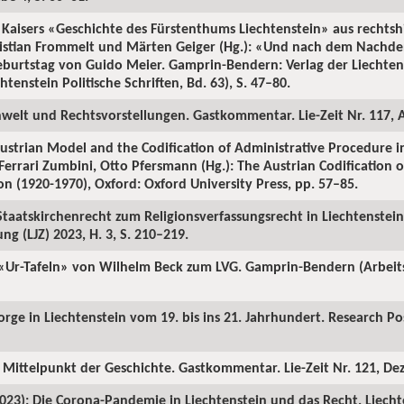
 Kaisers «Geschichte des Fürstenthums Liechtenstein» aus rechtshi
ristian Frommelt und Märten Geiger (Hg.): «Und nach dem Nach
Geburtstag von Guido Meier. Gamprin-Bendern: Verlag der Liechten
tenstein Politische Schriften, Bd. 63), S. 47–80.
nwelt und Rechtsvorstellungen. Gastkommentar. Lie-Zeit Nr. 117, 
ustrian Model and the Codification of Administrative Procedure in
Ferrari Zumbini, Otto Pfersmann (Hg.): The Austrian Codification o
on (1920-1970), Oxford: Oxford University Press, pp. 57–85.
taatskirchenrecht zum Religionsverfassungsrecht in Liechtenstein
ng (LJZ) 2023, H. 3, S. 210–219.
 «Ur-Tafeln» von Wilhelm Beck zum LVG. Gamprin-Bendern (Arbeits
rge in Liechtenstein vom 19. bis ins 21. Jahrhundert. Research Pos
 Mittelpunkt der Geschichte. Gastkommentar. Lie-Zeit Nr. 121, De
2023): Die Corona-Pandemie in Liechtenstein und das Recht. Liechte