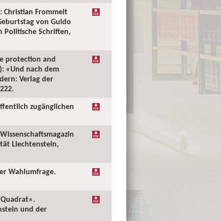
: Christian Frommelt
Geburtstag von Guido
Politische Schriften,
he protection and
.): «Und nach dem
ern: Verlag der
–222.
ffentlich zugänglichen
. Wissenschaftsmagazin
tät Liechtenstein,
der Wahlumfrage.
m Quadrat».
nstein und der