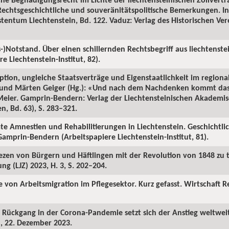
Rechtsgeschichtliche und souveränitätspolitische Bemerkungen. In
stentum Liechtenstein, Bd. 122. Vaduz: Verlag des Historischen Ve
s-)Notstand. Über einen schillernden Rechtsbegriff aus liechtenste
 Liechtenstein-Institut, 82).
eption, ungleiche Staatsverträge und Eigenstaatlichkeit im region
t und Märten Geiger (Hg.): «Und nach dem Nachdenken kommt das 
eier. Gamprin-Bendern: Verlag der Liechtensteinischen Akademis
en, Bd. 63), S. 283–321.
te Amnestien und Rehabilitierungen in Liechtenstein. Geschichtl
amprin-Bendern (Arbeitspapiere Liechtenstein-Institut, 81).
iezen von Bürgern und Häftlingen mit der Revolution von 1848 zu t
ng (LJZ) 2023, H. 3, S. 202–204.
te von Arbeitsmigration im Pflegesektor. Kurz gefasst. Wirtschaft 
m Rückgang in der Corona-Pandemie setzt sich der Anstieg weltwe
l, 22. Dezember 2023.