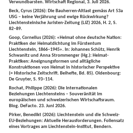
Verwundbarsten. Wirtschaft Regional, 3. Juli 2026.
Beck, Cyrus (2026): Die Bauherren-Altlast gemäss Art 53a
USG – keine Verjährung und ewige Rückwirkung?
Liechtensteinische Juristen-Zeitung (LJZ) 2026, H. 2, S.
82–89.
Goop, Cornelius (2026): «Heimat ohne deutsche Nation:
Praktiken der Heimatdichtung im Fürstentum
Liechtenstein, 1866–1945». In: Johannes Schütz, Henrik
Schwanitz und Anna Strommenger (Hg.): Heimat-
Praktiken: Aneignungsformen und alltägliche
Konstruktionen von Heimat in historischer Perspektive
(= Historische Zeitschrift. Beihefte, Bd. 85). Oldenbourg:
De Gruyter, S. 93–114.
Rochat, Philippe (2026): Die internationalen
Beziehungen Liechtensteins – Souveränität im
europäischen und schweizerischen Wirtschaftsraum.
Blog. DeFacto. 23. Juni 2026.
Pirker, Benedikt (2026): Liechtenstein und die Schweiz-
EU-Beziehungen: Aktuelle Herausforderungen. Foliensatz
eines Vortrages am Liechtenstein-Institut, Bendern.