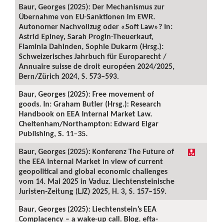
Baur, Georges (2025): Der Mechanismus zur
Übernahme von EU-Sanktionen im EWR.
Autonomer Nachvollzug oder «Soft Law»? In:
Astrid Epiney, Sarah Progin-Theuerkauf,
Flaminia Dahinden, Sophie Dukarm (Hrsg.):
Schweizerisches Jahrbuch für Europarecht /
Annuaire suisse de droit européen 2024/2025,
Bern/Zürich 2024, S. 573–593.
Baur, Georges (2025): Free movement of
goods. In: Graham Butler (Hrsg.): Research
Handbook on EEA Internal Market Law.
Cheltenham/Northampton: Edward Elgar
Publishing, S. 11–35.
Baur, Georges (2025): Konferenz The Future of
the EEA Internal Market in view of current
geopolitical and global economic challenges
vom 14. Mai 2025 in Vaduz. Liechtensteinische
Juristen-Zeitung (LJZ) 2025, H. 3, S. 157–159.
Baur, Georges (2025): Liechtenstein’s EEA
Complacency – a wake-up call. Blog. efta-