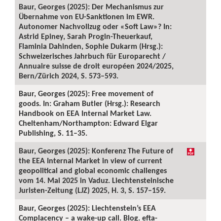
Baur, Georges (2025): Der Mechanismus zur
Übernahme von EU-Sanktionen im EWR.
Autonomer Nachvollzug oder «Soft Law»? In:
Astrid Epiney, Sarah Progin-Theuerkauf,
Flaminia Dahinden, Sophie Dukarm (Hrsg.):
Schweizerisches Jahrbuch für Europarecht /
Annuaire suisse de droit européen 2024/2025,
Bern/Zürich 2024, S. 573–593.
Baur, Georges (2025): Free movement of
goods. In: Graham Butler (Hrsg.): Research
Handbook on EEA Internal Market Law.
Cheltenham/Northampton: Edward Elgar
Publishing, S. 11–35.
Baur, Georges (2025): Konferenz The Future of
the EEA Internal Market in view of current
geopolitical and global economic challenges
vom 14. Mai 2025 in Vaduz. Liechtensteinische
Juristen-Zeitung (LJZ) 2025, H. 3, S. 157–159.
Baur, Georges (2025): Liechtenstein’s EEA
Complacency – a wake-up call. Blog. efta-