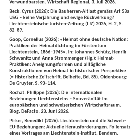
Verwundbarsten. Wirtschaft Regional, 3. Juli 2026.
Beck, Cyrus (2026): Die Bauherren-Altlast gemäss Art 53a
USG – keine Verjährung und ewige Rückwirkung?
Liechtensteinische Juristen-Zeitung (LJZ) 2026, H. 2, S.
82–89.
Goop, Cornelius (2026): «Heimat ohne deutsche Nation:
Praktiken der Heimatdichtung im Fürstentum
Liechtenstein, 1866–1945». In: Johannes Schütz, Henrik
Schwanitz und Anna Strommenger (Hg.): Heimat-
Praktiken: Aneignungsformen und alltägliche
Konstruktionen von Heimat in historischer Perspektive
(= Historische Zeitschrift. Beihefte, Bd. 85). Oldenbourg:
De Gruyter, S. 93–114.
Rochat, Philippe (2026): Die internationalen
Beziehungen Liechtensteins – Souveränität im
europäischen und schweizerischen Wirtschaftsraum.
Blog. DeFacto. 23. Juni 2026.
Pirker, Benedikt (2026): Liechtenstein und die Schweiz-
EU-Beziehungen: Aktuelle Herausforderungen. Foliensatz
eines Vortrages am Liechtenstein-Institut, Bendern.