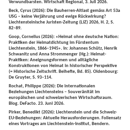
Verwundbarsten. Wirtschaft Regional, 3. Juli 2026.
Beck, Cyrus (2026): Die Bauherren-Altlast gemäss Art 53a
USG – keine Verjährung und ewige Rückwirkung?
Liechtensteinische Juristen-Zeitung (LJZ) 2026, H. 2, S.
82–89.
Goop, Cornelius (2026): «Heimat ohne deutsche Nation:
Praktiken der Heimatdichtung im Fürstentum
Liechtenstein, 1866–1945». In: Johannes Schütz, Henrik
Schwanitz und Anna Strommenger (Hg.): Heimat-
Praktiken: Aneignungsformen und alltägliche
Konstruktionen von Heimat in historischer Perspektive
(= Historische Zeitschrift. Beihefte, Bd. 85). Oldenbourg:
De Gruyter, S. 93–114.
Rochat, Philippe (2026): Die internationalen
Beziehungen Liechtensteins – Souveränität im
europäischen und schweizerischen Wirtschaftsraum.
Blog. DeFacto. 23. Juni 2026.
Pirker, Benedikt (2026): Liechtenstein und die Schweiz-
EU-Beziehungen: Aktuelle Herausforderungen. Foliensatz
eines Vortrages am Liechtenstein-Institut, Bendern.