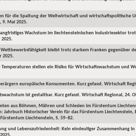
en für die Spaltung der Weltwirtschaft und wirtschaftspolitische U
, 9. Mai 2025.
 langfristiges Wachstum im liechtensteinischen Industriesektor tro
r 2025.
he Wettbewerbsfähigkeit bleibt trotz starkem Franken gegenüber d
r 2025.
e Temperaturen stellen ein Risiko für Wirtschaftswachstum und Wo
verärgern europäische Konsumenten. Kurz gefasst. Wirtschaft Regio
tswachstum ist gestaltbar. Kurz gefasst. Wirtschaft Regional, 24. 
amten aus Böhmen, Mähren und Schlesien im Fürstentum Liechtens
n: Jahrbuch Historischer Verein für das Fürstentum Liechtenstein, 
 Fürstentum Liechtenstein, S. 59–82.
ung und Lebenszufriedenheit: Kein eindeutiger Zusammenhang in 
 2025.