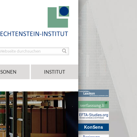
RSONEN
INSTITUT
KonSens