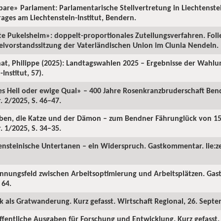
etbare» Parlament: Parlamentarische Stellvertretung in Liechtenst
rages am Liechtenstein-Institut, Bendern.
lte Pukelsheim»: doppelt-proportionales Zuteilungsverfahren. Foli
teivorstandssitzung der Vaterländischen Union im Clunia Nendeln.
chat, Philippe (2025): Landtagswahlen 2025 – Ergebnisse der Wahl
Institut, 57).
es Heil oder ewige Qual» – 400 Jahre Rosenkranzbruderschaft Ben
 2/2025, S. 46–47.
aben, die Katze und der Dämon – zum Bendner Fährunglück von 15
 1/2025, S. 34–35.
ensteinische Untertanen – ein Widerspruch. Gastkommentar. lie:ze
annungsfeld zwischen Arbeitsoptimierung und Arbeitsplätzen. Gast
 64.
tik als Gratwanderung. Kurz gefasst. Wirtschaft Regional, 26. Sept
öffentliche Ausgaben für Forschung und Entwicklung. Kurz gefasst. 