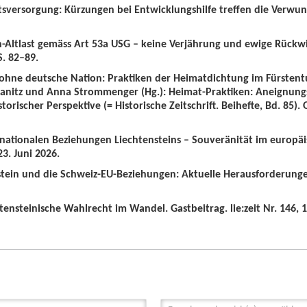
tsversorgung: Kürzungen bei Entwicklungshilfe treffen die Verwun
n-Altlast gemäss Art 53a USG – keine Verjährung und ewige Rückw
S. 82–89.
 ohne deutsche Nation: Praktiken der Heimatdichtung im Fürstent
wanitz und Anna Strommenger (Hg.): Heimat-Praktiken: Aneignung
orischer Perspektive (= Historische Zeitschrift. Beihefte, Bd. 85).
ernationalen Beziehungen Liechtensteins – Souveränität im europä
3. Juni 2026.
nstein und die Schweiz-EU-Beziehungen: Aktuelle Herausforderunge
tensteinische Wahlrecht im Wandel. Gastbeitrag. lie:zeit Nr. 146, 1