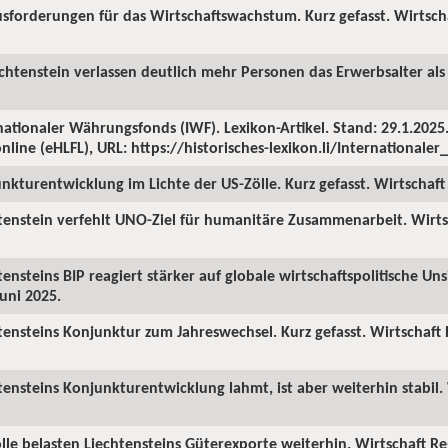
sforderungen für das Wirtschaftswachstum. Kurz gefasst. Wirtscha
echtenstein verlassen deutlich mehr Personen das Erwerbsalter als 
ationaler Währungsfonds (IWF). Lexikon-Artikel. Stand: 29.1.2025. 
nline (eHLFL), URL: https://historisches-lexikon.li/International
nkturentwicklung im Lichte der US-Zölle. Kurz gefasst. Wirtschaft 
tenstein verfehlt UNO-Ziel für humanitäre Zusammenarbeit. Wirts
ensteins BIP reagiert stärker auf globale wirtschaftspolitische Uns
Juni 2025.
tensteins Konjunktur zum Jahreswechsel. Kurz gefasst. Wirtschaft
tensteins Konjunkturentwicklung lahmt, ist aber weiterhin stabil. 
lle belasten Liechtensteins Güterexporte weiterhin. Wirtschaft R