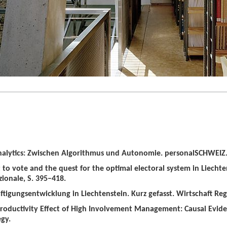
alytics: Zwischen Algorithmus und Autonomie. personalSCHWEIZ. 
t to vote and the quest for the optimal electoral system in Liechten
zionale, S. 395–418.
tigungsentwicklung in Liechtenstein. Kurz gefasst. Wirtschaft Regio
roductivity Effect of High Involvement Management: Causal Evid
gy.