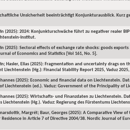
chaftliche Unsicherheit beeinträchtigt Konjunkturausblick. Kurz ge
in (2025): 2024: Konjunkturschwäche führt zu negativer realer BI
htenstein-Institut.
in (2025): Sectoral effects of exchange rate shocks: goods exports
urnal of Economics and Statistics [Vol 161, No. 5].
in; Hasler, Elias (2025): Fragmentation and uncertainty drags on t
 Liechtenstein (Hg.): Financial Stability Report 2025, Vaduz 2025,
annes (2025): Economic and financial data on Liechtenstein. Data
f Liechtenstein (ed.). Vaduz: Government of the Principality of Li
hannes (2025): Wirtschafts- und Finanzdaten zu Liechtenstein. Da
 Liechtenstein (Hg.). Vaduz: Regierung des Fürstentums Liechtens
 Einarsdottir, Margrét; Baur, Georges (2025): A Comparative View o
r Residence in Article 7 of Directive 2004/38. Nordic Journal of E