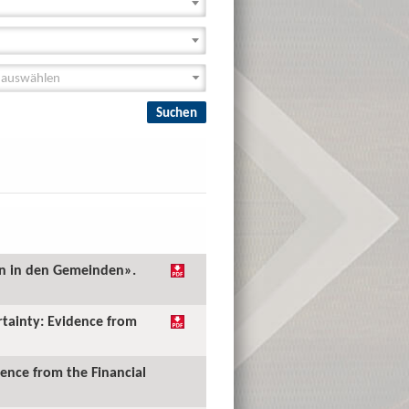
en in den Gemeinden».
rtainty: Evidence from
ence from the Financial