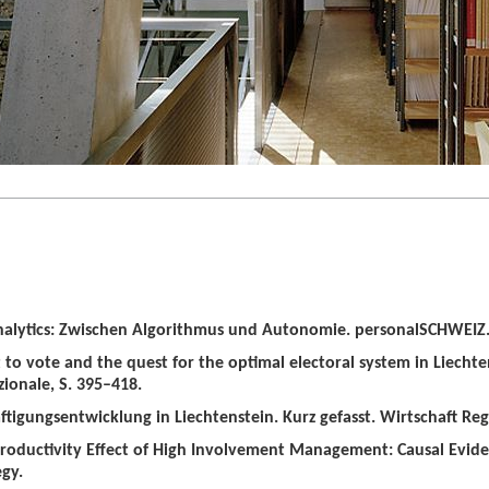
alytics: Zwischen Algorithmus und Autonomie. personalSCHWEIZ. 
t to vote and the quest for the optimal electoral system in Liechten
zionale, S. 395–418.
tigungsentwicklung in Liechtenstein. Kurz gefasst. Wirtschaft Regio
roductivity Effect of High Involvement Management: Causal Evid
gy.