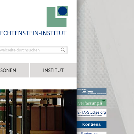
RSONEN
INSTITUT
KonSens