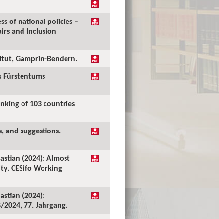
ss of national policies –
irs and Inclusion
stitut, Gamprin-Bendern.
es Fürstentums
anking of 103 countries
s, and suggestions.
bastian (2024): Almost
ity. CESifo Working
astian (2024):
/2024, 77. Jahrgang.