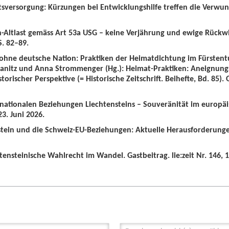
tsversorgung: Kürzungen bei Entwicklungshilfe treffen die Verwun
n-Altlast gemäss Art 53a USG – keine Verjährung und ewige Rückw
S. 82–89.
 ohne deutsche Nation: Praktiken der Heimatdichtung im Fürstent
wanitz und Anna Strommenger (Hg.): Heimat-Praktiken: Aneignung
orischer Perspektive (= Historische Zeitschrift. Beihefte, Bd. 85).
ernationalen Beziehungen Liechtensteins – Souveränität im europä
3. Juni 2026.
nstein und die Schweiz-EU-Beziehungen: Aktuelle Herausforderunge
tensteinische Wahlrecht im Wandel. Gastbeitrag. lie:zeit Nr. 146, 1