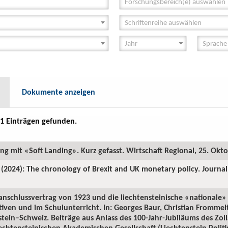
Forschungsbereich(e) auswählen
Schriftenreihe auswählen
Dokumente anzeigen
1 Einträgen gefunden.
ung mit «Soft Landing». Kurz gefasst. Wirtschaft Regional, 25. Okt
 (2024): The chronology of Brexit and UK monetary policy. Journa
lanschlussvertrag von 1923 und die liechtensteinische «nationale» 
tiven und im Schulunterricht. In: Georges Baur, Christian Fromme
stein–Schweiz. Beiträge aus Anlass des 100-Jahr-Jubiläums des Zoll
chtensteinischen Akademischen Gesellschaft (Liechtenstein Politisc