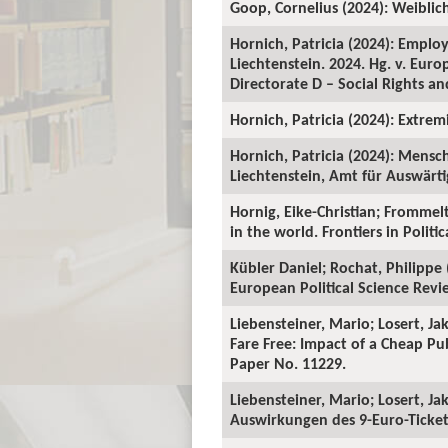
Goop, Cornelius (2024): Weiblic
Hornich, Patricia (2024): Employ
Liechtenstein. 2024. Hg. v. Eur
Directorate D – Social Rights and
Hornich, Patricia (2024): Extre
Hornich, Patricia (2024): Mensc
Liechtenstein, Amt für Auswärti
Hornig, Eike-Christian; Frommelt
in the world. Frontiers in Politic
Kübler Daniel; Rochat, Philippe 
European Political Science Revi
Liebensteiner, Mario; Losert, Ja
Fare Free: Impact of a Cheap Pu
Paper No. 11229.
Liebensteiner, Mario; Losert, Ja
Auswirkungen des 9-Euro-Tickets