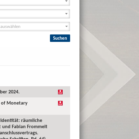
ober 2024.
l of Monetary
Identität: räumliche
lt und Fabian Frommelt
anschlussvertrags.
he Schriften, Bd. 64),