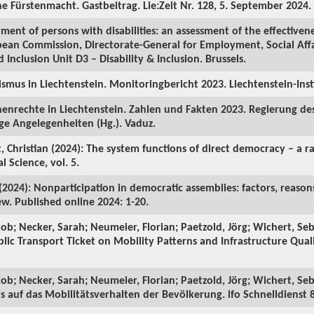
he Fürstenmacht. Gastbeitrag. Lie:Zeit Nr. 128, 5. September 2024.
ment of persons with disabilities: an assessment of the effectivene
opean Commission, Directorate-General for Employment, Social Affa
 Inclusion Unit D3 – Disability & Inclusion. Brussels.
mismus in Liechtenstein. Monitoringbericht 2023. Liechtenstein-In
henrechte in Liechtenstein. Zahlen und Fakten 2023. Regierung d
ge Angelegenheiten (Hg.). Vaduz.
, Christian (2024): The system functions of direct democracy – a r
al Science, vol. 5.
(2024): Nonparticipation in democratic assemblies: factors, reason
ew. Published online 2024: 1-20.
kob; Necker, Sarah; Neumeier, Florian; Paetzold, Jörg; Wichert, Se
blic Transport Ticket on Mobility Patterns and Infrastructure Qual
kob; Necker, Sarah; Neumeier, Florian; Paetzold, Jörg; Wichert, Seb
 auf das Mobilitätsverhalten der Bevölkerung. ifo Schnelldienst 8