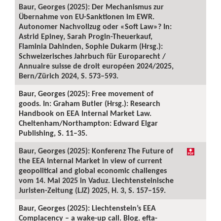
Baur, Georges (2025): Der Mechanismus zur
Übernahme von EU-Sanktionen im EWR.
Autonomer Nachvollzug oder «Soft Law»? In:
Astrid Epiney, Sarah Progin-Theuerkauf,
Flaminia Dahinden, Sophie Dukarm (Hrsg.):
Schweizerisches Jahrbuch für Europarecht /
Annuaire suisse de droit européen 2024/2025,
Bern/Zürich 2024, S. 573–593.
Baur, Georges (2025): Free movement of
goods. In: Graham Butler (Hrsg.): Research
Handbook on EEA Internal Market Law.
Cheltenham/Northampton: Edward Elgar
Publishing, S. 11–35.
Baur, Georges (2025): Konferenz The Future of
the EEA Internal Market in view of current
geopolitical and global economic challenges
vom 14. Mai 2025 in Vaduz. Liechtensteinische
Juristen-Zeitung (LJZ) 2025, H. 3, S. 157–159.
Baur, Georges (2025): Liechtenstein’s EEA
Complacency – a wake-up call. Blog. efta-