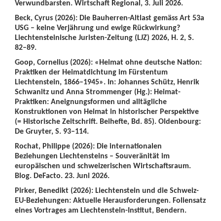
Verwundbarsten. Wirtschaft Regional, 3. Juli 2026.
Beck, Cyrus (2026): Die Bauherren-Altlast gemäss Art 53a
USG – keine Verjährung und ewige Rückwirkung?
Liechtensteinische Juristen-Zeitung (LJZ) 2026, H. 2, S.
82–89.
Goop, Cornelius (2026): «Heimat ohne deutsche Nation:
Praktiken der Heimatdichtung im Fürstentum
Liechtenstein, 1866–1945». In: Johannes Schütz, Henrik
Schwanitz und Anna Strommenger (Hg.): Heimat-
Praktiken: Aneignungsformen und alltägliche
Konstruktionen von Heimat in historischer Perspektive
(= Historische Zeitschrift. Beihefte, Bd. 85). Oldenbourg:
De Gruyter, S. 93–114.
Rochat, Philippe (2026): Die internationalen
Beziehungen Liechtensteins – Souveränität im
europäischen und schweizerischen Wirtschaftsraum.
Blog. DeFacto. 23. Juni 2026.
Pirker, Benedikt (2026): Liechtenstein und die Schweiz-
EU-Beziehungen: Aktuelle Herausforderungen. Foliensatz
eines Vortrages am Liechtenstein-Institut, Bendern.