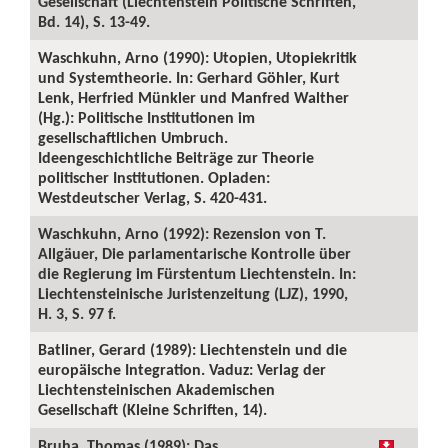
Gesellschaft (Liechtenstein Politische Schriften,
Bd. 14), S. 13-49.
Waschkuhn, Arno (1990): Utopien, Utopiekritik
und Systemtheorie. In: Gerhard Göhler, Kurt
Lenk, Herfried Münkler und Manfred Walther
(Hg.): Politische Institutionen im
gesellschaftlichen Umbruch.
Ideengeschichtliche Beiträge zur Theorie
politischer Institutionen. Opladen:
Westdeutscher Verlag, S. 420-431.
Waschkuhn, Arno (1992): Rezension von T.
Allgäuer, Die parlamentarische Kontrolle über
die Regierung im Fürstentum Liechtenstein. In:
Liechtensteinische Juristenzeitung (LJZ), 1990,
H. 3, S. 97 f.
Batliner, Gerard (1989): Liechtenstein und die
europäische Integration. Vaduz: Verlag der
Liechtensteinischen Akademischen
Gesellschaft (Kleine Schriften, 14).
Bruha, Thomas (1989): Das