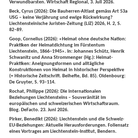
Verwundbarsten. Wirtschaft Regional, 3. Juli 2026.
Beck, Cyrus (2026): Die Bauherren-Altlast gemäss Art 53a
USG – keine Verjährung und ewige Rückwirkung?
Liechtensteinische Juristen-Zeitung (LJZ) 2026, H. 2, S.
82–89.
Goop, Cornelius (2026): «Heimat ohne deutsche Nation:
Praktiken der Heimatdichtung im Fürstentum
Liechtenstein, 1866–1945». In: Johannes Schütz, Henrik
Schwanitz und Anna Strommenger (Hg.): Heimat-
Praktiken: Aneignungsformen und alltägliche
Konstruktionen von Heimat in historischer Perspektive
(= Historische Zeitschrift. Beihefte, Bd. 85). Oldenbourg:
De Gruyter, S. 93–114.
Rochat, Philippe (2026): Die internationalen
Beziehungen Liechtensteins – Souveränität im
europäischen und schweizerischen Wirtschaftsraum.
Blog. DeFacto. 23. Juni 2026.
Pirker, Benedikt (2026): Liechtenstein und die Schweiz-
EU-Beziehungen: Aktuelle Herausforderungen. Foliensatz
eines Vortrages am Liechtenstein-Institut, Bendern.