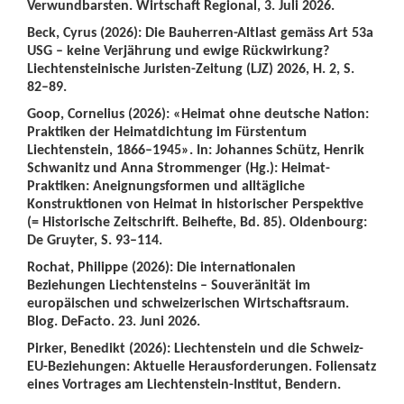
Verwundbarsten. Wirtschaft Regional, 3. Juli 2026.
Beck, Cyrus (2026): Die Bauherren-Altlast gemäss Art 53a
USG – keine Verjährung und ewige Rückwirkung?
Liechtensteinische Juristen-Zeitung (LJZ) 2026, H. 2, S.
82–89.
Goop, Cornelius (2026): «Heimat ohne deutsche Nation:
Praktiken der Heimatdichtung im Fürstentum
Liechtenstein, 1866–1945». In: Johannes Schütz, Henrik
Schwanitz und Anna Strommenger (Hg.): Heimat-
Praktiken: Aneignungsformen und alltägliche
Konstruktionen von Heimat in historischer Perspektive
(= Historische Zeitschrift. Beihefte, Bd. 85). Oldenbourg:
De Gruyter, S. 93–114.
Rochat, Philippe (2026): Die internationalen
Beziehungen Liechtensteins – Souveränität im
europäischen und schweizerischen Wirtschaftsraum.
Blog. DeFacto. 23. Juni 2026.
Pirker, Benedikt (2026): Liechtenstein und die Schweiz-
EU-Beziehungen: Aktuelle Herausforderungen. Foliensatz
eines Vortrages am Liechtenstein-Institut, Bendern.