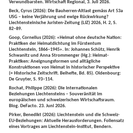
Verwundbarsten. Wirtschaft Regional, 3. Juli 2026.
Beck, Cyrus (2026): Die Bauherren-Altlast gemäss Art 53a
USG – keine Verjährung und ewige Rückwirkung?
Liechtensteinische Juristen-Zeitung (LJZ) 2026, H. 2, S.
82–89.
Goop, Cornelius (2026): «Heimat ohne deutsche Nation:
Praktiken der Heimatdichtung im Fürstentum
Liechtenstein, 1866–1945». In: Johannes Schütz, Henrik
Schwanitz und Anna Strommenger (Hg.): Heimat-
Praktiken: Aneignungsformen und alltägliche
Konstruktionen von Heimat in historischer Perspektive
(= Historische Zeitschrift. Beihefte, Bd. 85). Oldenbourg:
De Gruyter, S. 93–114.
Rochat, Philippe (2026): Die internationalen
Beziehungen Liechtensteins – Souveränität im
europäischen und schweizerischen Wirtschaftsraum.
Blog. DeFacto. 23. Juni 2026.
Pirker, Benedikt (2026): Liechtenstein und die Schweiz-
EU-Beziehungen: Aktuelle Herausforderungen. Foliensatz
eines Vortrages am Liechtenstein-Institut, Bendern.