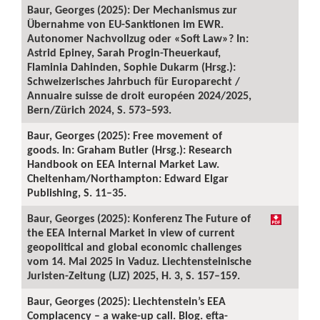
Baur, Georges (2025): Der Mechanismus zur
Übernahme von EU-Sanktionen im EWR.
Autonomer Nachvollzug oder «Soft Law»? In:
Astrid Epiney, Sarah Progin-Theuerkauf,
Flaminia Dahinden, Sophie Dukarm (Hrsg.):
Schweizerisches Jahrbuch für Europarecht /
Annuaire suisse de droit européen 2024/2025,
Bern/Zürich 2024, S. 573–593.
Baur, Georges (2025): Free movement of
goods. In: Graham Butler (Hrsg.): Research
Handbook on EEA Internal Market Law.
Cheltenham/Northampton: Edward Elgar
Publishing, S. 11–35.
Baur, Georges (2025): Konferenz The Future of
the EEA Internal Market in view of current
geopolitical and global economic challenges
vom 14. Mai 2025 in Vaduz. Liechtensteinische
Juristen-Zeitung (LJZ) 2025, H. 3, S. 157–159.
Baur, Georges (2025): Liechtenstein’s EEA
Complacency – a wake-up call. Blog. efta-