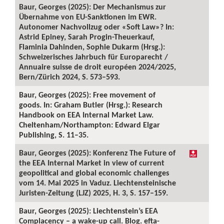
Baur, Georges (2025): Der Mechanismus zur
Übernahme von EU-Sanktionen im EWR.
Autonomer Nachvollzug oder «Soft Law»? In:
Astrid Epiney, Sarah Progin-Theuerkauf,
Flaminia Dahinden, Sophie Dukarm (Hrsg.):
Schweizerisches Jahrbuch für Europarecht /
Annuaire suisse de droit européen 2024/2025,
Bern/Zürich 2024, S. 573–593.
Baur, Georges (2025): Free movement of
goods. In: Graham Butler (Hrsg.): Research
Handbook on EEA Internal Market Law.
Cheltenham/Northampton: Edward Elgar
Publishing, S. 11–35.
Baur, Georges (2025): Konferenz The Future of
the EEA Internal Market in view of current
geopolitical and global economic challenges
vom 14. Mai 2025 in Vaduz. Liechtensteinische
Juristen-Zeitung (LJZ) 2025, H. 3, S. 157–159.
Baur, Georges (2025): Liechtenstein’s EEA
Complacency – a wake-up call. Blog. efta-