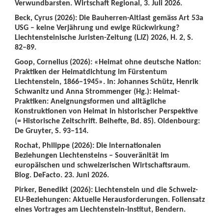
Verwundbarsten. Wirtschaft Regional, 3. Juli 2026.
Beck, Cyrus (2026): Die Bauherren-Altlast gemäss Art 53a
USG – keine Verjährung und ewige Rückwirkung?
Liechtensteinische Juristen-Zeitung (LJZ) 2026, H. 2, S.
82–89.
Goop, Cornelius (2026): «Heimat ohne deutsche Nation:
Praktiken der Heimatdichtung im Fürstentum
Liechtenstein, 1866–1945». In: Johannes Schütz, Henrik
Schwanitz und Anna Strommenger (Hg.): Heimat-
Praktiken: Aneignungsformen und alltägliche
Konstruktionen von Heimat in historischer Perspektive
(= Historische Zeitschrift. Beihefte, Bd. 85). Oldenbourg:
De Gruyter, S. 93–114.
Rochat, Philippe (2026): Die internationalen
Beziehungen Liechtensteins – Souveränität im
europäischen und schweizerischen Wirtschaftsraum.
Blog. DeFacto. 23. Juni 2026.
Pirker, Benedikt (2026): Liechtenstein und die Schweiz-
EU-Beziehungen: Aktuelle Herausforderungen. Foliensatz
eines Vortrages am Liechtenstein-Institut, Bendern.