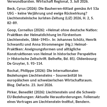
Verwundbarsten. Wirtschaft Regional, 3. Juli 2026.
Beck, Cyrus (2026): Die Bauherren-Altlast gemäss Art 53a
USG – keine Verjährung und ewige Rückwirkung?
Liechtensteinische Juristen-Zeitung (LJZ) 2026, H. 2, S.
82–89.
Goop, Cornelius (2026): «Heimat ohne deutsche Nation:
Praktiken der Heimatdichtung im Fürstentum
Liechtenstein, 1866–1945». In: Johannes Schütz, Henrik
Schwanitz und Anna Strommenger (Hg.): Heimat-
Praktiken: Aneignungsformen und alltägliche
Konstruktionen von Heimat in historischer Perspektive
(= Historische Zeitschrift. Beihefte, Bd. 85). Oldenbourg:
De Gruyter, S. 93–114.
Rochat, Philippe (2026): Die internationalen
Beziehungen Liechtensteins – Souveränität im
europäischen und schweizerischen Wirtschaftsraum.
Blog. DeFacto. 23. Juni 2026.
Pirker, Benedikt (2026): Liechtenstein und die Schweiz-
EU-Beziehungen: Aktuelle Herausforderungen. Foliensatz
eines Vortrages am Liechtenstein-Institut, Bendern.