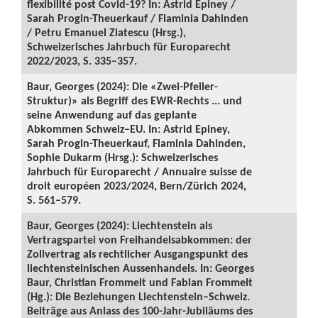
flexibilité post Covid-19? In: Astrid Epiney /
Sarah Progin-Theuerkauf / Flaminia Dahinden
/ Petru Emanuel Zlatescu (Hrsg.),
Schweizerisches Jahrbuch für Europarecht
2022/2023, S. 335–357.
Baur, Georges (2024): Die «Zwei-Pfeiler-
Struktur)» als Begriff des EWR-Rechts ... und
seine Anwendung auf das geplante
Abkommen Schweiz–EU. In: Astrid Epiney,
Sarah Progin-Theuerkauf, Flaminia Dahinden,
Sophie Dukarm (Hrsg.): Schweizerisches
Jahrbuch für Europarecht / Annuaire suisse de
droit européen 2023/2024, Bern/Zürich 2024,
S. 561–579.
Baur, Georges (2024): Liechtenstein als
Vertragspartei von Freihandelsabkommen: der
Zollvertrag als rechtlicher Ausgangspunkt des
liechtensteinischen Aussenhandels. In: Georges
Baur, Christian Frommelt und Fabian Frommelt
(Hg.): Die Beziehungen Liechtenstein–Schweiz.
Beiträge aus Anlass des 100-Jahr-Jubiläums des