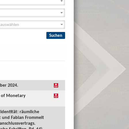
ober 2024.
l of Monetary
Identität: räumliche
lt und Fabian Frommelt
anschlussvertrags.
he Schriften, Bd. 64),