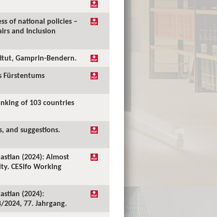
ss of national policies –
irs and Inclusion
stitut, Gamprin-Bendern.
es Fürstentums
anking of 103 countries
s, and suggestions.
bastian (2024): Almost
ity. CESifo Working
astian (2024):
/2024, 77. Jahrgang.