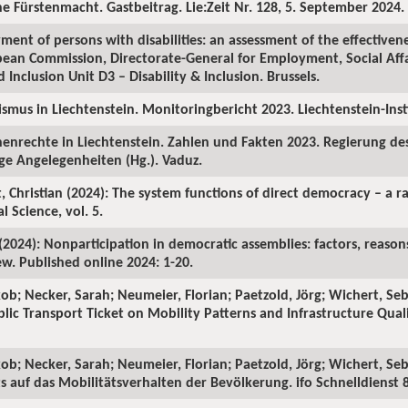
he Fürstenmacht. Gastbeitrag. Lie:Zeit Nr. 128, 5. September 2024.
ment of persons with disabilities: an assessment of the effectivene
opean Commission, Directorate-General for Employment, Social Affa
 Inclusion Unit D3 – Disability & Inclusion. Brussels.
mismus in Liechtenstein. Monitoringbericht 2023. Liechtenstein-In
henrechte in Liechtenstein. Zahlen und Fakten 2023. Regierung d
ge Angelegenheiten (Hg.). Vaduz.
, Christian (2024): The system functions of direct democracy – a r
al Science, vol. 5.
(2024): Nonparticipation in democratic assemblies: factors, reason
ew. Published online 2024: 1-20.
kob; Necker, Sarah; Neumeier, Florian; Paetzold, Jörg; Wichert, Se
blic Transport Ticket on Mobility Patterns and Infrastructure Qual
kob; Necker, Sarah; Neumeier, Florian; Paetzold, Jörg; Wichert, Seb
 auf das Mobilitätsverhalten der Bevölkerung. ifo Schnelldienst 8