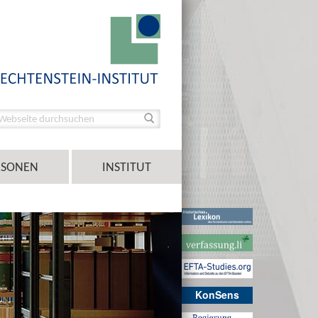
RSONEN
INSTITUT
KonSens