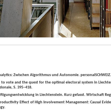
alytics: Zwischen Algorithmus und Autonomie. personalSCHWEIZ. 
t to vote and the quest for the optimal electoral system in Liechten
zionale, S. 395–418.
tigungsentwicklung in Liechtenstein. Kurz gefasst. Wirtschaft Regio
roductivity Effect of High Involvement Management: Causal Evid
gy.