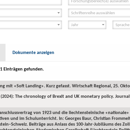
Forschungsbereich(e) auswählen
Schriftenreihe auswählen
Dokumente anzeigen
1 Einträgen gefunden.
ung mit «Soft Landing». Kurz gefasst. Wirtschaft Regional, 25. Okt
 (2024): The chronology of Brexit and UK monetary policy. Journa
lanschlussvertrag von 1923 und die liechtensteinische «nationale» 
tiven und im Schulunterricht. In: Georges Baur, Christian Fromme
stein–Schweiz. Beiträge aus Anlass des 100-Jahr-Jubiläums des Zoll
chtensteinischen Akademischen Gesellschaft (Liechtenstein Politisc