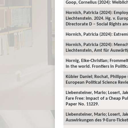
Goop, Cornelius (2024): Weiblic
Hornich, Patricia (2024): Employ
Liechtenstein. 2024. Hg. v. Eur
Directorate D – Social Rights and
Hornich, Patricia (2024): Extre
Hornich, Patricia (2024): Mensc
Liechtenstein, Amt für Auswärti
Hornig, Eike-Christian; Frommelt
in the world. Frontiers in Politic
Kübler Daniel; Rochat, Philippe 
European Political Science Revi
Liebensteiner, Mario; Losert, Ja
Fare Free: Impact of a Cheap Pu
Paper No. 11229.
Liebensteiner, Mario; Losert, Ja
Auswirkungen des 9-Euro-Tickets