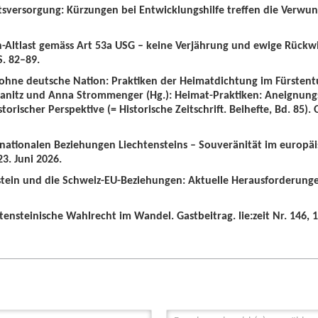
tsversorgung: Kürzungen bei Entwicklungshilfe treffen die Verwun
n-Altlast gemäss Art 53a USG – keine Verjährung und ewige Rückw
S. 82–89.
 ohne deutsche Nation: Praktiken der Heimatdichtung im Fürstent
wanitz und Anna Strommenger (Hg.): Heimat-Praktiken: Aneignung
orischer Perspektive (= Historische Zeitschrift. Beihefte, Bd. 85).
ernationalen Beziehungen Liechtensteins – Souveränität im europä
3. Juni 2026.
nstein und die Schweiz-EU-Beziehungen: Aktuelle Herausforderunge
tensteinische Wahlrecht im Wandel. Gastbeitrag. lie:zeit Nr. 146, 1