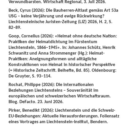
Verwundbarsten. Wirtschaft Regional, 3. Juli 2026.
Beck, Cyrus (2026): Die Bauherren-Altlast gemäss Art 53a
USG – keine Verjährung und ewige Rückwirkung?
Liechtensteinische Juristen-Zeitung (LJZ) 2026, H. 2, S.
82–89.
Goop, Cornelius (2026): «Heimat ohne deutsche Nation:
Praktiken der Heimatdichtung im Fürstentum
Liechtenstein, 1866–1945». In: Johannes Schütz, Henrik
Schwanitz und Anna Strommenger (Hg.): Heimat-
Praktiken: Aneignungsformen und alltägliche
Konstruktionen von Heimat in historischer Perspektive
(= Historische Zeitschrift. Beihefte, Bd. 85). Oldenbourg:
De Gruyter, S. 93–114.
Rochat, Philippe (2026): Die internationalen
Beziehungen Liechtensteins – Souveränität im
europäischen und schweizerischen Wirtschaftsraum.
Blog. DeFacto. 23. Juni 2026.
Pirker, Benedikt (2026): Liechtenstein und die Schweiz-
EU-Beziehungen: Aktuelle Herausforderungen. Foliensatz
eines Vortrages am Liechtenstein-Institut, Bendern.