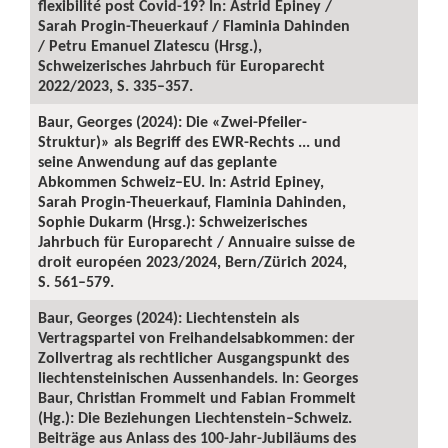
flexibilité post Covid-19? In: Astrid Epiney /
Sarah Progin-Theuerkauf / Flaminia Dahinden
/ Petru Emanuel Zlatescu (Hrsg.),
Schweizerisches Jahrbuch für Europarecht
2022/2023, S. 335–357.
Baur, Georges (2024): Die «Zwei-Pfeiler-
Struktur)» als Begriff des EWR-Rechts ... und
seine Anwendung auf das geplante
Abkommen Schweiz–EU. In: Astrid Epiney,
Sarah Progin-Theuerkauf, Flaminia Dahinden,
Sophie Dukarm (Hrsg.): Schweizerisches
Jahrbuch für Europarecht / Annuaire suisse de
droit européen 2023/2024, Bern/Zürich 2024,
S. 561–579.
Baur, Georges (2024): Liechtenstein als
Vertragspartei von Freihandelsabkommen: der
Zollvertrag als rechtlicher Ausgangspunkt des
liechtensteinischen Aussenhandels. In: Georges
Baur, Christian Frommelt und Fabian Frommelt
(Hg.): Die Beziehungen Liechtenstein–Schweiz.
Beiträge aus Anlass des 100-Jahr-Jubiläums des