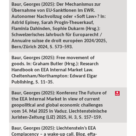
Baur, Georges (2025): Der Mechanismus zur
Übernahme von EU-Sanktionen im EWR.
Autonomer Nachvollzug oder «Soft Law»? In:
Astrid Epiney, Sarah Progin-Theuerkauf,
Flaminia Dahinden, Sophie Dukarm (Hrsg.):
Schweizerisches Jahrbuch für Europarecht /
Annuaire suisse de droit européen 2024/2025,
Bern/Zürich 2024, S. 573–593.
Baur, Georges (2025): Free movement of
goods. In: Graham Butler (Hrsg.): Research
Handbook on EEA Internal Market Law.
Cheltenham/Northampton: Edward Elgar
Publishing, S. 11–35.
Baur, Georges (2025): Konferenz The Future of
the EEA Internal Market in view of current
geopolitical and global economic challenges
vom 14. Mai 2025 in Vaduz. Liechtensteinische
Juristen-Zeitung (LJZ) 2025, H. 3, S. 157–159.
Baur, Georges (2025): Liechtenstein’s EEA
Complacency – a wake-up call. Blog. efta-