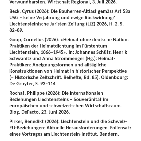
Verwundbarsten. Wirtschaft Regional, 3. Juli 2026.
Beck, Cyrus (2026): Die Bauherren-Altlast gemäss Art 53a
USG – keine Verjährung und ewige Rückwirkung?
Liechtensteinische Juristen-Zeitung (LJZ) 2026, H. 2, S.
82–89.
Goop, Cornelius (2026): «Heimat ohne deutsche Nation:
Praktiken der Heimatdichtung im Fürstentum
Liechtenstein, 1866–1945». In: Johannes Schütz, Henrik
Schwanitz und Anna Strommenger (Hg.): Heimat-
Praktiken: Aneignungsformen und alltägliche
Konstruktionen von Heimat in historischer Perspektive
(= Historische Zeitschrift. Beihefte, Bd. 85). Oldenbourg:
De Gruyter, S. 93–114.
Rochat, Philippe (2026): Die internationalen
Beziehungen Liechtensteins – Souveränität im
europäischen und schweizerischen Wirtschaftsraum.
Blog. DeFacto. 23. Juni 2026.
Pirker, Benedikt (2026): Liechtenstein und die Schweiz-
EU-Beziehungen: Aktuelle Herausforderungen. Foliensatz
eines Vortrages am Liechtenstein-Institut, Bendern.