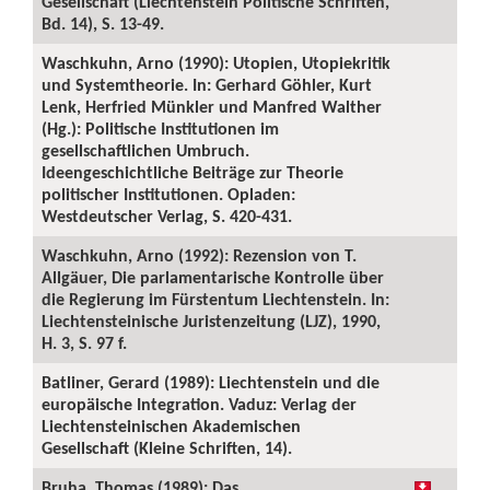
Gesellschaft (Liechtenstein Politische Schriften,
Bd. 14), S. 13-49.
Waschkuhn, Arno (1990): Utopien, Utopiekritik
und Systemtheorie. In: Gerhard Göhler, Kurt
Lenk, Herfried Münkler und Manfred Walther
(Hg.): Politische Institutionen im
gesellschaftlichen Umbruch.
Ideengeschichtliche Beiträge zur Theorie
politischer Institutionen. Opladen:
Westdeutscher Verlag, S. 420-431.
Waschkuhn, Arno (1992): Rezension von T.
Allgäuer, Die parlamentarische Kontrolle über
die Regierung im Fürstentum Liechtenstein. In:
Liechtensteinische Juristenzeitung (LJZ), 1990,
H. 3, S. 97 f.
Batliner, Gerard (1989): Liechtenstein und die
europäische Integration. Vaduz: Verlag der
Liechtensteinischen Akademischen
Gesellschaft (Kleine Schriften, 14).
Bruha, Thomas (1989): Das