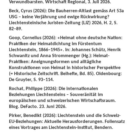
Verwundbarsten. Wirtschaft Regional, 3. Juli 2026.
Beck, Cyrus (2026): Die Bauherren-Altlast gemäss Art 53a
USG – keine Verjährung und ewige Rückwirkung?
Liechtensteinische Juristen-Zeitung (LJZ) 2026, H. 2, S.
82–89.
Goop, Cornelius (2026): «Heimat ohne deutsche Nation:
Praktiken der Heimatdichtung im Fürstentum
Liechtenstein, 1866–1945». In: Johannes Schütz, Henrik
Schwanitz und Anna Strommenger (Hg.): Heimat-
Praktiken: Aneignungsformen und alltägliche
Konstruktionen von Heimat in historischer Perspektive
(= Historische Zeitschrift. Beihefte, Bd. 85). Oldenbourg:
De Gruyter, S. 93–114.
Rochat, Philippe (2026): Die internationalen
Beziehungen Liechtensteins – Souveränität im
europäischen und schweizerischen Wirtschaftsraum.
Blog. DeFacto. 23. Juni 2026.
Pirker, Benedikt (2026): Liechtenstein und die Schweiz-
EU-Beziehungen: Aktuelle Herausforderungen. Foliensatz
eines Vortrages am Liechtenstein-Institut, Bendern.