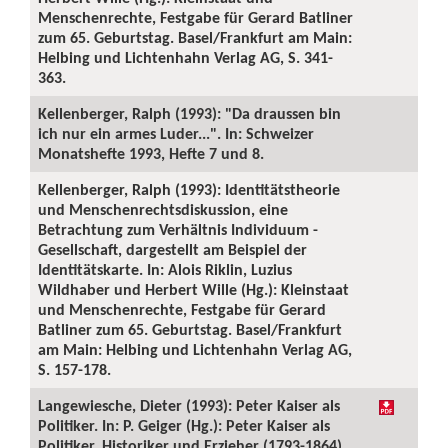
Menschenrechte, Festgabe für Gerard Batliner
zum 65. Geburtstag. Basel/Frankfurt am Main:
Helbing und Lichtenhahn Verlag AG, S. 341-
363.
Kellenberger, Ralph (1993): "Da draussen bin
ich nur ein armes Luder...". In: Schweizer
Monatshefte 1993, Hefte 7 und 8.
Kellenberger, Ralph (1993): Identitätstheorie
und Menschenrechtsdiskussion, eine
Betrachtung zum Verhältnis Individuum -
Gesellschaft, dargestellt am Beispiel der
Identitätskarte. In: Alois Riklin, Luzius
Wildhaber und Herbert Wille (Hg.): Kleinstaat
und Menschenrechte, Festgabe für Gerard
Batliner zum 65. Geburtstag. Basel/Frankfurt
am Main: Helbing und Lichtenhahn Verlag AG,
S. 157-178.
Langewiesche, Dieter (1993): Peter Kaiser als
Politiker. In: P. Geiger (Hg.): Peter Kaiser als
Politiker, Historiker und Erzieher (1793-1864).