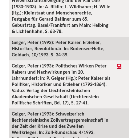
Freiwirtschaftsbewegung und der Fall Ude
(1930-1933). In: A. Riklin; L. Wildhaber; H. Wille
(Hg.): Kleinstaat und Menschenrechte,
Festgabe für Gerard Batliner zum 65.
Geburtstag. Basel/Frankfurt am Main: Helbing
& Lichtenhahn, S. 63-78.
Geiger, Peter (1993): Peter Kaiser, Erzieher,
Historiker, Revolutionär. In: Bodensee-Hefte,
Goldach, 10/1993, S. 34-39.
Geiger, Peter (1993): Politisches Wirken Peter
Kaisers und Nachwirkungen im 20.
Jahrhundert: In: P. Geiger (Hg.): Peter Kaiser als
Politiker, Historiker und Erzieher (1793-1864).
Vaduz: Verlag der Liechtensteinischen
Akademischen Gesellschaft (Liechtenstein
Politische Schriften, Bd. 17), S. 27-41.
Geiger, Peter (1993): Schweizerisch-
liechtensteinische Zollvertragsgemeinschaft in
der Zeit der Krise und des Zweiten
Weltkrieges. In: Zoll-Rundschau 4/1993,