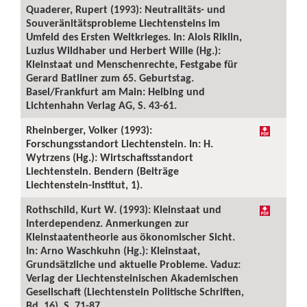
Quaderer, Rupert (1993): Neutralitäts- und
Souveränitätsprobleme Liechtensteins im
Umfeld des Ersten Weltkrieges. In: Alois Riklin,
Luzius Wildhaber und Herbert Wille (Hg.):
Kleinstaat und Menschenrechte, Festgabe für
Gerard Batliner zum 65. Geburtstag.
Basel/Frankfurt am Main: Helbing und
Lichtenhahn Verlag AG, S. 43-61.
Rheinberger, Volker (1993):
Forschungsstandort Liechtenstein. In: H.
Wytrzens (Hg.): Wirtschaftsstandort
Liechtenstein. Bendern (Beiträge
Liechtenstein-Institut, 1).
Rothschild, Kurt W. (1993): Kleinstaat und
Interdependenz. Anmerkungen zur
Kleinstaatentheorie aus ökonomischer Sicht.
In: Arno Waschkuhn (Hg.): Kleinstaat,
Grundsätzliche und aktuelle Probleme. Vaduz:
Verlag der Liechtensteinischen Akademischen
Gesellschaft (Liechtenstein Politische Schriften,
Bd. 16), S. 71-87.