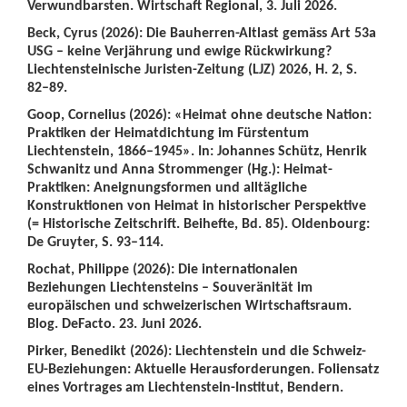
Verwundbarsten. Wirtschaft Regional, 3. Juli 2026.
Beck, Cyrus (2026): Die Bauherren-Altlast gemäss Art 53a
USG – keine Verjährung und ewige Rückwirkung?
Liechtensteinische Juristen-Zeitung (LJZ) 2026, H. 2, S.
82–89.
Goop, Cornelius (2026): «Heimat ohne deutsche Nation:
Praktiken der Heimatdichtung im Fürstentum
Liechtenstein, 1866–1945». In: Johannes Schütz, Henrik
Schwanitz und Anna Strommenger (Hg.): Heimat-
Praktiken: Aneignungsformen und alltägliche
Konstruktionen von Heimat in historischer Perspektive
(= Historische Zeitschrift. Beihefte, Bd. 85). Oldenbourg:
De Gruyter, S. 93–114.
Rochat, Philippe (2026): Die internationalen
Beziehungen Liechtensteins – Souveränität im
europäischen und schweizerischen Wirtschaftsraum.
Blog. DeFacto. 23. Juni 2026.
Pirker, Benedikt (2026): Liechtenstein und die Schweiz-
EU-Beziehungen: Aktuelle Herausforderungen. Foliensatz
eines Vortrages am Liechtenstein-Institut, Bendern.