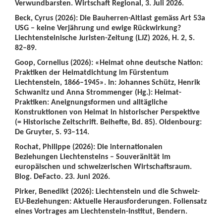
Verwundbarsten. Wirtschaft Regional, 3. Juli 2026.
Beck, Cyrus (2026): Die Bauherren-Altlast gemäss Art 53a
USG – keine Verjährung und ewige Rückwirkung?
Liechtensteinische Juristen-Zeitung (LJZ) 2026, H. 2, S.
82–89.
Goop, Cornelius (2026): «Heimat ohne deutsche Nation:
Praktiken der Heimatdichtung im Fürstentum
Liechtenstein, 1866–1945». In: Johannes Schütz, Henrik
Schwanitz und Anna Strommenger (Hg.): Heimat-
Praktiken: Aneignungsformen und alltägliche
Konstruktionen von Heimat in historischer Perspektive
(= Historische Zeitschrift. Beihefte, Bd. 85). Oldenbourg:
De Gruyter, S. 93–114.
Rochat, Philippe (2026): Die internationalen
Beziehungen Liechtensteins – Souveränität im
europäischen und schweizerischen Wirtschaftsraum.
Blog. DeFacto. 23. Juni 2026.
Pirker, Benedikt (2026): Liechtenstein und die Schweiz-
EU-Beziehungen: Aktuelle Herausforderungen. Foliensatz
eines Vortrages am Liechtenstein-Institut, Bendern.