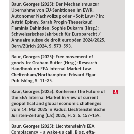
Baur, Georges (2025): Der Mechanismus zur
Übernahme von EU-Sanktionen im EWR.
Autonomer Nachvollzug oder «Soft Law»? In:
Astrid Epiney, Sarah Progin-Theuerkauf,
Flaminia Dahinden, Sophie Dukarm (Hrsg.):
Schweizerisches Jahrbuch für Europarecht /
Annuaire suisse de droit européen 2024/2025,
Bern/Zürich 2024, S. 573–593.
Baur, Georges (2025): Free movement of
goods. In: Graham Butler (Hrsg.): Research
Handbook on EEA Internal Market Law.
Cheltenham/Northampton: Edward Elgar
Publishing, S. 11–35.
Baur, Georges (2025): Konferenz The Future of
the EEA Internal Market in view of current
geopolitical and global economic challenges
vom 14. Mai 2025 in Vaduz. Liechtensteinische
Juristen-Zeitung (LJZ) 2025, H. 3, S. 157–159.
Baur, Georges (2025): Liechtenstein’s EEA
Complacency – a wake-up call. Blog. efta-