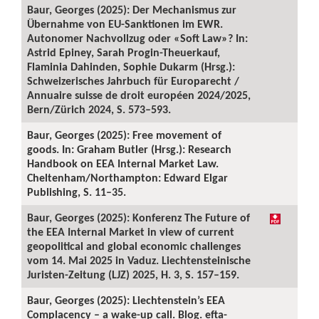
Baur, Georges (2025): Der Mechanismus zur
Übernahme von EU-Sanktionen im EWR.
Autonomer Nachvollzug oder «Soft Law»? In:
Astrid Epiney, Sarah Progin-Theuerkauf,
Flaminia Dahinden, Sophie Dukarm (Hrsg.):
Schweizerisches Jahrbuch für Europarecht /
Annuaire suisse de droit européen 2024/2025,
Bern/Zürich 2024, S. 573–593.
Baur, Georges (2025): Free movement of
goods. In: Graham Butler (Hrsg.): Research
Handbook on EEA Internal Market Law.
Cheltenham/Northampton: Edward Elgar
Publishing, S. 11–35.
Baur, Georges (2025): Konferenz The Future of
the EEA Internal Market in view of current
geopolitical and global economic challenges
vom 14. Mai 2025 in Vaduz. Liechtensteinische
Juristen-Zeitung (LJZ) 2025, H. 3, S. 157–159.
Baur, Georges (2025): Liechtenstein’s EEA
Complacency – a wake-up call. Blog. efta-