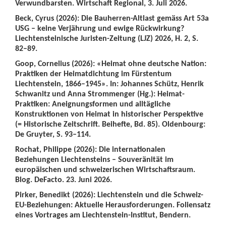
Verwundbarsten. Wirtschaft Regional, 3. Juli 2026.
Beck, Cyrus (2026): Die Bauherren-Altlast gemäss Art 53a
USG – keine Verjährung und ewige Rückwirkung?
Liechtensteinische Juristen-Zeitung (LJZ) 2026, H. 2, S.
82–89.
Goop, Cornelius (2026): «Heimat ohne deutsche Nation:
Praktiken der Heimatdichtung im Fürstentum
Liechtenstein, 1866–1945». In: Johannes Schütz, Henrik
Schwanitz und Anna Strommenger (Hg.): Heimat-
Praktiken: Aneignungsformen und alltägliche
Konstruktionen von Heimat in historischer Perspektive
(= Historische Zeitschrift. Beihefte, Bd. 85). Oldenbourg:
De Gruyter, S. 93–114.
Rochat, Philippe (2026): Die internationalen
Beziehungen Liechtensteins – Souveränität im
europäischen und schweizerischen Wirtschaftsraum.
Blog. DeFacto. 23. Juni 2026.
Pirker, Benedikt (2026): Liechtenstein und die Schweiz-
EU-Beziehungen: Aktuelle Herausforderungen. Foliensatz
eines Vortrages am Liechtenstein-Institut, Bendern.