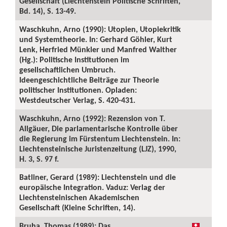
Gesellschaft (Liechtenstein Politische Schriften,
Bd. 14), S. 13-49.
Waschkuhn, Arno (1990): Utopien, Utopiekritik
und Systemtheorie. In: Gerhard Göhler, Kurt
Lenk, Herfried Münkler und Manfred Walther
(Hg.): Politische Institutionen im
gesellschaftlichen Umbruch.
Ideengeschichtliche Beiträge zur Theorie
politischer Institutionen. Opladen:
Westdeutscher Verlag, S. 420-431.
Waschkuhn, Arno (1992): Rezension von T.
Allgäuer, Die parlamentarische Kontrolle über
die Regierung im Fürstentum Liechtenstein. In:
Liechtensteinische Juristenzeitung (LJZ), 1990,
H. 3, S. 97 f.
Batliner, Gerard (1989): Liechtenstein und die
europäische Integration. Vaduz: Verlag der
Liechtensteinischen Akademischen
Gesellschaft (Kleine Schriften, 14).
Bruha, Thomas (1989): Das