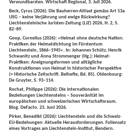
Verwundbarsten. Wirtschaft Regional, 3. Juli 2026.
Beck, Cyrus (2026): Die Bauherren-Altlast gemäss Art 53a
USG – keine Verjährung und ewige Rückwirkung?
Liechtensteinische Juristen-Zeitung (LJZ) 2026, H. 2, S.
82–89.
Goop, Cornelius (2026): «Heimat ohne deutsche Nation:
Praktiken der Heimatdichtung im Fürstentum
Liechtenstein, 1866–1945». In: Johannes Schütz, Henrik
Schwanitz und Anna Strommenger (Hg.): Heimat-
Praktiken: Aneignungsformen und alltägliche
Konstruktionen von Heimat in historischer Perspektive
(= Historische Zeitschrift. Beihefte, Bd. 85). Oldenbourg:
De Gruyter, S. 93–114.
Rochat, Philippe (2026): Die internationalen
Beziehungen Liechtensteins – Souveränität im
europäischen und schweizerischen Wirtschaftsraum.
Blog. DeFacto. 23. Juni 2026.
Pirker, Benedikt (2026): Liechtenstein und die Schweiz-
EU-Beziehungen: Aktuelle Herausforderungen. Foliensatz
eines Vortrages am Liechtenstein-Institut, Bendern.