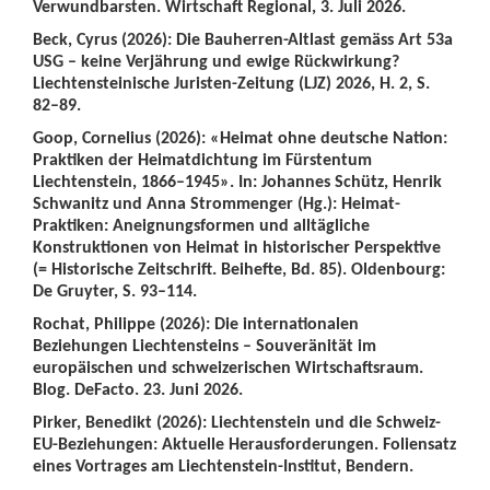
Verwundbarsten. Wirtschaft Regional, 3. Juli 2026.
Beck, Cyrus (2026): Die Bauherren-Altlast gemäss Art 53a
USG – keine Verjährung und ewige Rückwirkung?
Liechtensteinische Juristen-Zeitung (LJZ) 2026, H. 2, S.
82–89.
Goop, Cornelius (2026): «Heimat ohne deutsche Nation:
Praktiken der Heimatdichtung im Fürstentum
Liechtenstein, 1866–1945». In: Johannes Schütz, Henrik
Schwanitz und Anna Strommenger (Hg.): Heimat-
Praktiken: Aneignungsformen und alltägliche
Konstruktionen von Heimat in historischer Perspektive
(= Historische Zeitschrift. Beihefte, Bd. 85). Oldenbourg:
De Gruyter, S. 93–114.
Rochat, Philippe (2026): Die internationalen
Beziehungen Liechtensteins – Souveränität im
europäischen und schweizerischen Wirtschaftsraum.
Blog. DeFacto. 23. Juni 2026.
Pirker, Benedikt (2026): Liechtenstein und die Schweiz-
EU-Beziehungen: Aktuelle Herausforderungen. Foliensatz
eines Vortrages am Liechtenstein-Institut, Bendern.