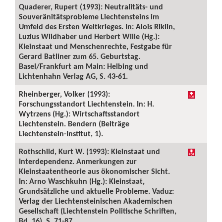
Quaderer, Rupert (1993): Neutralitäts- und
Souveränitätsprobleme Liechtensteins im
Umfeld des Ersten Weltkrieges. In: Alois Riklin,
Luzius Wildhaber und Herbert Wille (Hg.):
Kleinstaat und Menschenrechte, Festgabe für
Gerard Batliner zum 65. Geburtstag.
Basel/Frankfurt am Main: Helbing und
Lichtenhahn Verlag AG, S. 43-61.
Rheinberger, Volker (1993):
Forschungsstandort Liechtenstein. In: H.
Wytrzens (Hg.): Wirtschaftsstandort
Liechtenstein. Bendern (Beiträge
Liechtenstein-Institut, 1).
Rothschild, Kurt W. (1993): Kleinstaat und
Interdependenz. Anmerkungen zur
Kleinstaatentheorie aus ökonomischer Sicht.
In: Arno Waschkuhn (Hg.): Kleinstaat,
Grundsätzliche und aktuelle Probleme. Vaduz:
Verlag der Liechtensteinischen Akademischen
Gesellschaft (Liechtenstein Politische Schriften,
Bd. 16), S. 71-87.