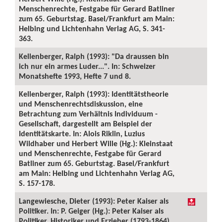
Menschenrechte, Festgabe für Gerard Batliner
zum 65. Geburtstag. Basel/Frankfurt am Main:
Helbing und Lichtenhahn Verlag AG, S. 341-
363.
Kellenberger, Ralph (1993): "Da draussen bin
ich nur ein armes Luder...". In: Schweizer
Monatshefte 1993, Hefte 7 und 8.
Kellenberger, Ralph (1993): Identitätstheorie
und Menschenrechtsdiskussion, eine
Betrachtung zum Verhältnis Individuum -
Gesellschaft, dargestellt am Beispiel der
Identitätskarte. In: Alois Riklin, Luzius
Wildhaber und Herbert Wille (Hg.): Kleinstaat
und Menschenrechte, Festgabe für Gerard
Batliner zum 65. Geburtstag. Basel/Frankfurt
am Main: Helbing und Lichtenhahn Verlag AG,
S. 157-178.
Langewiesche, Dieter (1993): Peter Kaiser als
Politiker. In: P. Geiger (Hg.): Peter Kaiser als
Politiker, Historiker und Erzieher (1793-1864).