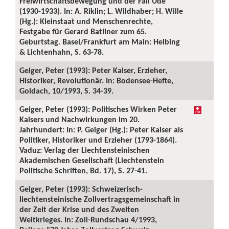
Freiwirtschaftsbewegung und der Fall Ude
(1930-1933). In: A. Riklin; L. Wildhaber; H. Wille
(Hg.): Kleinstaat und Menschenrechte,
Festgabe für Gerard Batliner zum 65.
Geburtstag. Basel/Frankfurt am Main: Helbing
& Lichtenhahn, S. 63-78.
Geiger, Peter (1993): Peter Kaiser, Erzieher,
Historiker, Revolutionär. In: Bodensee-Hefte,
Goldach, 10/1993, S. 34-39.
Geiger, Peter (1993): Politisches Wirken Peter
Kaisers und Nachwirkungen im 20.
Jahrhundert: In: P. Geiger (Hg.): Peter Kaiser als
Politiker, Historiker und Erzieher (1793-1864).
Vaduz: Verlag der Liechtensteinischen
Akademischen Gesellschaft (Liechtenstein
Politische Schriften, Bd. 17), S. 27-41.
Geiger, Peter (1993): Schweizerisch-
liechtensteinische Zollvertragsgemeinschaft in
der Zeit der Krise und des Zweiten
Weltkrieges. In: Zoll-Rundschau 4/1993,