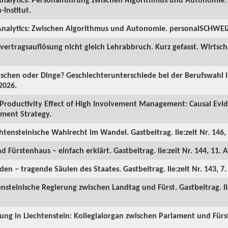
Institut.
nalytics: Zwischen Algorithmus und Autonomie. personalSCHWEIZ.
ertragsauflösung nicht gleich Lehrabbruch. Kurz gefasst. Wirtscha
chen oder Dinge? Geschlechterunterschiede bei der Berufswahl in
2026.
Productivity Effect of High Involvement Management: Causal Ev
ment Strategy.
chtensteinische Wahlrecht im Wandel. Gastbeitrag. lie:zeit Nr. 146, 
d Fürstenhaus – einfach erklärt. Gastbeitrag. lie:zeit Nr. 144, 11. A
en – tragende Säulen des Staates. Gastbeitrag. lie:zeit Nr. 143, 7
ensteinische Regierung zwischen Landtag und Fürst. Gastbeitrag. lie
rung in Liechtenstein: Kollegialorgan zwischen Parlament und Fürst