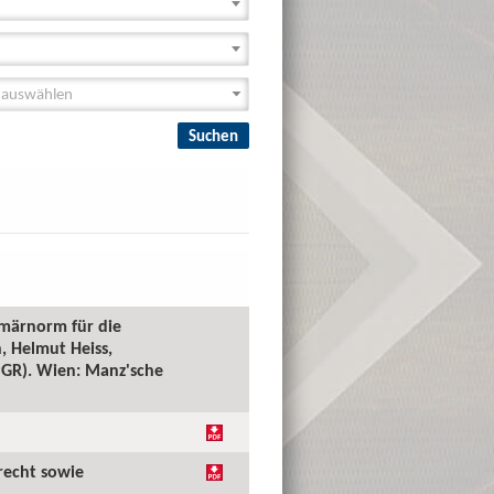
imärnorm für die
, Helmut Heiss,
(PGR). Wien: Manz'sche
recht sowie