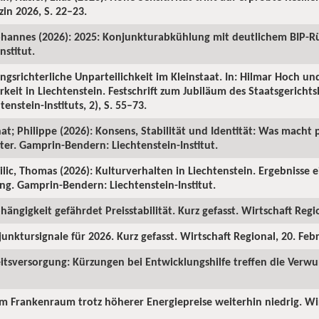
in 2026, S. 22–23.
ohannes (2026): 2025: Konjunkturabkühlung mit deutlichem BIP-R
nstitut.
ngsrichterliche Unparteilichkeit im Kleinstaat. In: Hilmar Hoch und
rkeit in Liechtenstein. Festschrift zum Jubiläum des Staatsgericht
enstein-Instituts, 2), S. 55–73.
hat; Philippe (2026): Konsens, Stabilität und Identität: Was macht p
ter. Gamprin-Bendern: Liechtenstein-Institut.
Milic, Thomas (2026): Kulturverhalten in Liechtenstein. Ergebnisse 
ng. Gamprin-Bendern: Liechtenstein-Institut.
hängigkeit gefährdet Preisstabilität. Kurz gefasst. Wirtschaft Regi
junktursignale für 2026. Kurz gefasst. Wirtschaft Regional, 20. Feb
itsversorgung: Kürzungen bei Entwicklungshilfe treffen die Verw
 im Frankenraum trotz höherer Energiepreise weiterhin niedrig. Wi