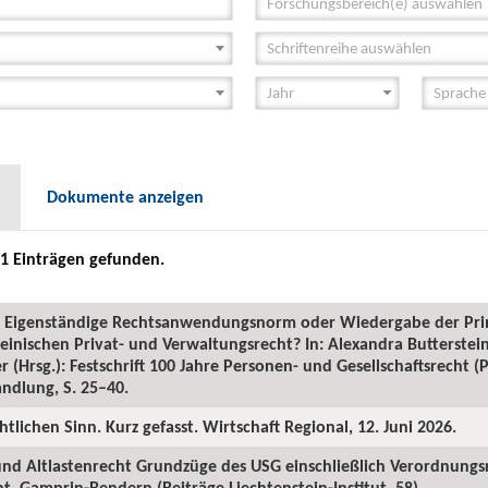
Forschungsbereich(e) auswählen
Schriftenreihe auswählen
Dokumente anzeigen
1 Einträgen gefunden.
GR: Eigenständige Rechtsanwendungsnorm oder Wiedergabe der Pr
inischen Privat- und Verwaltungsrecht? In: Alexandra Butterstein
 (Hrsg.): Festschrift 100 Jahre Personen- und Gesellschaftsrecht 
ndlung, S. 25–40.
htlichen Sinn. Kurz gefasst. Wirtschaft Regional, 12. Juni 2026.
 und Altlastenrecht Grundzüge des USG einschließlich Verordnungs
. Gamprin-Bendern (Beiträge Liechtenstein-Institut, 58).