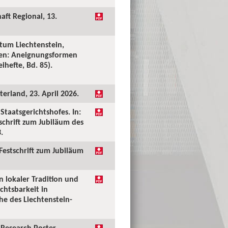
aft Regional, 13.
tum Liechtenstein,
ken: Aneignungsformen
ihefte, Bd. 85).
erland, 23. April 2026.
taatsgerichtshofes. In:
tschrift zum Jubiläum des
.
 Festschrift zum Jubiläum
n lokaler Tradition und
chtsbarkeit in
he des Liechtenstein-
Research Poster.