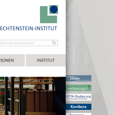
RSONEN
INSTITUT
KonSens