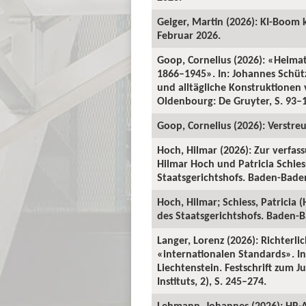
Geiger, Martin (2026): KI-Boom 
Februar 2026.
Goop, Cornelius (2026): «Heima
1866–1945». In: Johannes Schü
und alltägliche Konstruktionen v
Oldenbourg: De Gruyter, S. 93–
Goop, Cornelius (2026): Verstre
Hoch, Hilmar (2026): Zur verfas
Hilmar Hoch und Patricia Schiess
Staatsgerichtshofs. Baden-Baden:
Hoch, Hilmar; Schiess, Patricia 
des Staatsgerichtshofs. Baden-Ba
Langer, Lorenz (2026): Richterl
«internationalen Standards». In:
Liechtenstein. Festschrift zum 
Instituts, 2), S. 245–274.
Lehmann, Johannes (2026): HR-A