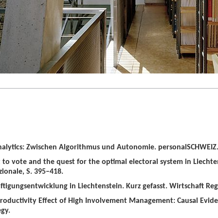
alytics: Zwischen Algorithmus und Autonomie. personalSCHWEIZ. 
t to vote and the quest for the optimal electoral system in Liechten
zionale, S. 395–418.
tigungsentwicklung in Liechtenstein. Kurz gefasst. Wirtschaft Regio
roductivity Effect of High Involvement Management: Causal Evid
gy.