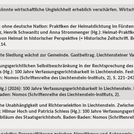
könnte wirtschaftliche Ungleichheit erheblich verschärfen. Wirtsch
t ohne deutsche Nation: Praktiken der Heimatdichtung im Fürsten
tz, Henrik Schwanitz und Anna Strommenger (Hg.): Heimat-Prakti
on Heimat in historischer Perspektive (= Historische Zeitschrift. Be
114.
ute Siedlung wächst zur Gemeinde. Gastbeitrag. Liechtensteiner Vat
sungsgerichtlichen Selbstbeschränkung in der Rechtsprechung des S
 (Hg.): 100 Jahre Verfassungsgerichtsbarkeit in Liechtenstein. Fes
 Nomos (Schriftenreihe des Liechtenstein-Instituts, 2), S. 221–243
(Hg.) (2026): 100 Jahre Verfassungsgerichtsbarkeit in Liechtenstein.
den: Nomos (Schriftenreihe des Liechtenstein-Instituts, 2).
iche Unabhängigkeit und Richterselektion in Liechtenstein. Zwische
 Hilmar Hoch und Patricia Schiess (Hg.): 100 Jahre Verfassungsgeri
Jubiläum des Staatsgerichtshofs. Baden-Baden: Nomos (Schriftenrei
nalytics: Personalführung zwischen Algorithmus und Autonomie. 