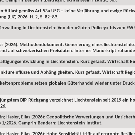
ren-Altlast gemäss Art 53a USG – keine Verjährung und ewige Rüc
ng (LJZ) 2026, H. 2, S. 82–89.
 Verwaltung in Liechtenstein: Von der «Guten Policey» bis zum EWR
as (2026): Methodendokument: Generierung eines liechtensteinisc
rend auf schweizerischen Preisdaten. Internes Manuskript zuhanden
ftigungsentwicklung in Liechtenstein. Kurz gefasst. Wirtschaft Reg
nktureinflüsse und Abhängigkeiten. Kurz gefasst. Wirtschaft Region
rkettenprobleme setzen globalen Güterhandel wieder unter Druck. 
z jüngstem BIP-Rückgang verzeichnet Liechtenstein seit 2019 ein 
026.
in; Hasler, Elias (2026): Geopolitische Verwerfungen und Unsicherh
us 1/2026. Gamprin-Bendern: Liechtenstein-Institut.
; Hasler, Elias (2026): Hohe Sensitivität trifft auf erprobte Resilie