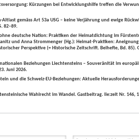
tsversorgung: Kürzungen bei Entwicklungshilfe treffen die Verwun
n-Altlast gemäss Art 53a USG – keine Verjährung und ewige Rückw
S. 82–89.
 ohne deutsche Nation: Praktiken der Heimatdichtung im Fürstent
wanitz und Anna Strommenger (Hg.): Heimat-Praktiken: Aneignung
orischer Perspektive (= Historische Zeitschrift. Beihefte, Bd. 85).
ernationalen Beziehungen Liechtensteins – Souveränität im europä
3. Juni 2026.
nstein und die Schweiz-EU-Beziehungen: Aktuelle Herausforderunge
tensteinische Wahlrecht im Wandel. Gastbeitrag. lie:zeit Nr. 146, 1