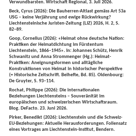
Verwundbarsten. Wirtschaft Regional, 3. Juli 2026.
Beck, Cyrus (2026): Die Bauherren-Altlast gemäss Art 53a
USG – keine Verjährung und ewige Rückwirkung?
Liechtensteinische Juristen-Zeitung (LJZ) 2026, H. 2, S.
82–89.
Goop, Cornelius (2026): «Heimat ohne deutsche Nation:
Praktiken der Heimatdichtung im Fürstentum
Liechtenstein, 1866–1945». In: Johannes Schütz, Henrik
Schwanitz und Anna Strommenger (Hg.): Heimat-
Praktiken: Aneignungsformen und alltägliche
Konstruktionen von Heimat in historischer Perspektive
(= Historische Zeitschrift. Beihefte, Bd. 85). Oldenbourg:
De Gruyter, S. 93–114.
Rochat, Philippe (2026): Die internationalen
Beziehungen Liechtensteins – Souveränität im
europäischen und schweizerischen Wirtschaftsraum.
Blog. DeFacto. 23. Juni 2026.
Pirker, Benedikt (2026): Liechtenstein und die Schweiz-
EU-Beziehungen: Aktuelle Herausforderungen. Foliensatz
eines Vortrages am Liechtenstein-Institut, Bendern.