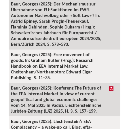
Baur, Georges (2025): Der Mechanismus zur
Übernahme von EU-Sanktionen im EWR.
Autonomer Nachvollzug oder «Soft Law»? In:
Astrid Epiney, Sarah Progin-Theuerkauf,
Flaminia Dahinden, Sophie Dukarm (Hrsg.):
Schweizerisches Jahrbuch für Europarecht /
Annuaire suisse de droit européen 2024/2025,
Bern/Zürich 2024, S. 573–593.
Baur, Georges (2025): Free movement of
goods. In: Graham Butler (Hrsg.): Research
Handbook on EEA Internal Market Law.
Cheltenham/Northampton: Edward Elgar
Publishing, S. 11–35.
Baur, Georges (2025): Konferenz The Future of
the EEA Internal Market in view of current
geopolitical and global economic challenges
vom 14. Mai 2025 in Vaduz. Liechtensteinische
Juristen-Zeitung (LJZ) 2025, H. 3, S. 157–159.
Baur, Georges (2025): Liechtenstein’s EEA
Complacency – a wake-up call. Blog. efta-