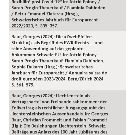
flexibilité post Covid-19? In: Astrid Epiney /
Sarah Progin-Theuerkauf / Flaminia Dahinden
/ Petru Emanuel Zlatescu (Hrsg.),
Schweizerisches Jahrbuch für Europarecht
2022/2023, S. 335–357.
Baur, Georges (2024): Die «Zwei-Pfeiler-
Struktur)» als Begriff des EWR-Rechts ... und
seine Anwendung auf das geplante
Abkommen Schweiz–EU. In: Astrid Epiney,
Sarah Progin-Theuerkauf, Flaminia Dahinden,
Sophie Dukarm (Hrsg.): Schweizerisches
Jahrbuch für Europarecht / Annuaire suisse de
droit européen 2023/2024, Bern/Zürich 2024,
S. 561–579.
Baur, Georges (2024): Liechtenstein als
Vertragspartei von Freihandelsabkommen: der
Zollvertrag als rechtlicher Ausgangspunkt des
liechtensteinischen Aussenhandels. In: Georges
Baur, Christian Frommelt und Fabian Frommelt
(Hg.): Die Beziehungen Liechtenstein–Schweiz.
Beiträge aus Anlass des 100-Jahr-Jubiläums des