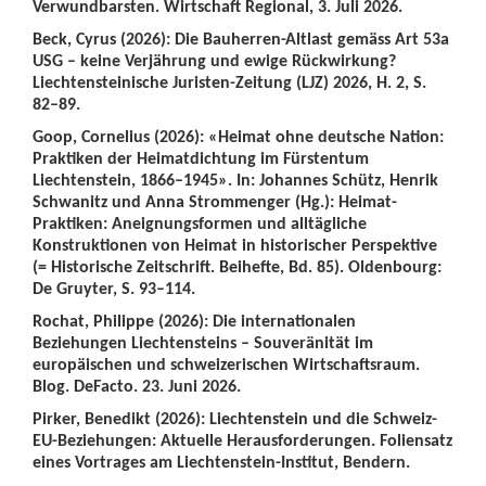
Verwundbarsten. Wirtschaft Regional, 3. Juli 2026.
Beck, Cyrus (2026): Die Bauherren-Altlast gemäss Art 53a
USG – keine Verjährung und ewige Rückwirkung?
Liechtensteinische Juristen-Zeitung (LJZ) 2026, H. 2, S.
82–89.
Goop, Cornelius (2026): «Heimat ohne deutsche Nation:
Praktiken der Heimatdichtung im Fürstentum
Liechtenstein, 1866–1945». In: Johannes Schütz, Henrik
Schwanitz und Anna Strommenger (Hg.): Heimat-
Praktiken: Aneignungsformen und alltägliche
Konstruktionen von Heimat in historischer Perspektive
(= Historische Zeitschrift. Beihefte, Bd. 85). Oldenbourg:
De Gruyter, S. 93–114.
Rochat, Philippe (2026): Die internationalen
Beziehungen Liechtensteins – Souveränität im
europäischen und schweizerischen Wirtschaftsraum.
Blog. DeFacto. 23. Juni 2026.
Pirker, Benedikt (2026): Liechtenstein und die Schweiz-
EU-Beziehungen: Aktuelle Herausforderungen. Foliensatz
eines Vortrages am Liechtenstein-Institut, Bendern.