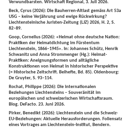
Verwundbarsten. Wirtschaft Regional, 3. Juli 2026.
Beck, Cyrus (2026): Die Bauherren-Altlast gemäss Art 53a
USG – keine Verjährung und ewige Rückwirkung?
Liechtensteinische Juristen-Zeitung (LJZ) 2026, H. 2, S.
82–89.
Goop, Cornelius (2026): «Heimat ohne deutsche Nation:
Praktiken der Heimatdichtung im Fürstentum
Liechtenstein, 1866–1945». In: Johannes Schütz, Henrik
Schwanitz und Anna Strommenger (Hg.): Heimat-
Praktiken: Aneignungsformen und alltägliche
Konstruktionen von Heimat in historischer Perspektive
(= Historische Zeitschrift. Beihefte, Bd. 85). Oldenbourg:
De Gruyter, S. 93–114.
Rochat, Philippe (2026): Die internationalen
Beziehungen Liechtensteins – Souveränität im
europäischen und schweizerischen Wirtschaftsraum.
Blog. DeFacto. 23. Juni 2026.
Pirker, Benedikt (2026): Liechtenstein und die Schweiz-
EU-Beziehungen: Aktuelle Herausforderungen. Foliensatz
eines Vortrages am Liechtenstein-Institut, Bendern.