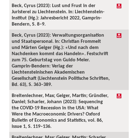
Beck, Cyrus (2023): Lust und Frust in der
Juristerei zu Liechtenstein. In: Liechtenstein-
Institut (Hg.): Jahresbericht 2022, Gamprin-
Bendern, S. 8–9.
Beck, Cyrus (2023): Verwaltungsorganisation
und Staatspersonal. In: Christian Frommelt
und Märten Geiger (Hg.): «Und nach dem
Nachdenken kommt das Handeln». Festschrift
zum 75. Geburtstag von Guido Meier.
Gamprin-Bendern: Verlag der
Liechtensteinischen Akademischen
Gesellschaft (Liechtenstein Politische Schriften,
Bd. 63), S. 363–389.
Breitenlechner, Max; Geiger, Martin; Gründler,
Daniel; Scharler, Johann (2023): Sequencing
the COVID-19 Recession in the USA: What
Were the Macroeconomic Drivers? Oxford
Bulletin of Economics and Statistics, vol. 86,
issue 1, S. 119–136.
Breitenlechner, Max; Geiger, Martin; Scharler,