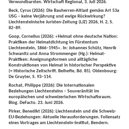
Verwundbarsten. Wirtschaft Regional, 3. Juli 2026.
Beck, Cyrus (2026): Die Bauherren-Altlast gemäss Art 53a
USG – keine Verjährung und ewige Rückwirkung?
Liechtensteinische Juristen-Zeitung (LJZ) 2026, H. 2, S.
82–89.
Goop, Cornelius (2026): «Heimat ohne deutsche Nation:
Praktiken der Heimatdichtung im Fürstentum
Liechtenstein, 1866–1945». In: Johannes Schütz, Henrik
Schwanitz und Anna Strommenger (Hg.): Heimat-
Praktiken: Aneignungsformen und alltägliche
Konstruktionen von Heimat in historischer Perspektive
(= Historische Zeitschrift. Beihefte, Bd. 85). Oldenbourg:
De Gruyter, S. 93–114.
Rochat, Philippe (2026): Die internationalen
Beziehungen Liechtensteins – Souveränität im
europäischen und schweizerischen Wirtschaftsraum.
Blog. DeFacto. 23. Juni 2026.
Pirker, Benedikt (2026): Liechtenstein und die Schweiz-
EU-Beziehungen: Aktuelle Herausforderungen. Foliensatz
eines Vortrages am Liechtenstein-Institut, Bendern.