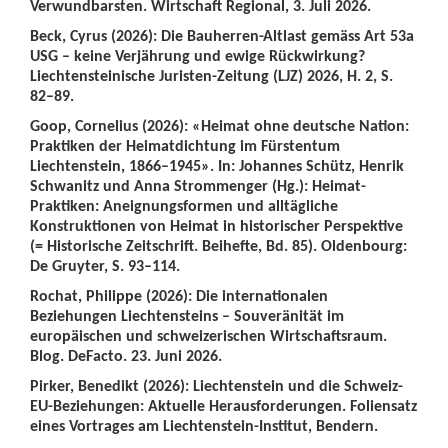
Verwundbarsten. Wirtschaft Regional, 3. Juli 2026.
Beck, Cyrus (2026): Die Bauherren-Altlast gemäss Art 53a
USG – keine Verjährung und ewige Rückwirkung?
Liechtensteinische Juristen-Zeitung (LJZ) 2026, H. 2, S.
82–89.
Goop, Cornelius (2026): «Heimat ohne deutsche Nation:
Praktiken der Heimatdichtung im Fürstentum
Liechtenstein, 1866–1945». In: Johannes Schütz, Henrik
Schwanitz und Anna Strommenger (Hg.): Heimat-
Praktiken: Aneignungsformen und alltägliche
Konstruktionen von Heimat in historischer Perspektive
(= Historische Zeitschrift. Beihefte, Bd. 85). Oldenbourg:
De Gruyter, S. 93–114.
Rochat, Philippe (2026): Die internationalen
Beziehungen Liechtensteins – Souveränität im
europäischen und schweizerischen Wirtschaftsraum.
Blog. DeFacto. 23. Juni 2026.
Pirker, Benedikt (2026): Liechtenstein und die Schweiz-
EU-Beziehungen: Aktuelle Herausforderungen. Foliensatz
eines Vortrages am Liechtenstein-Institut, Bendern.