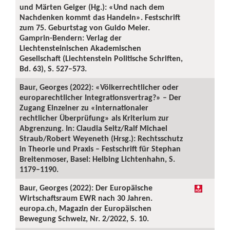
und Märten Geiger (Hg.): «Und nach dem
Nachdenken kommt das Handeln». Festschrift
zum 75. Geburtstag von Guido Meier.
Gamprin-Bendern: Verlag der
Liechtensteinischen Akademischen
Gesellschaft (Liechtenstein Politische Schriften,
Bd. 63), S. 527–573.
Baur, Georges (2022): «Völkerrechtlicher oder
europarechtlicher Integrationsvertrag?» – Der
Zugang Einzelner zu «internationaler
rechtlicher Überprüfung» als Kriterium zur
Abgrenzung. In: Claudia Seitz/Ralf Michael
Straub/Robert Weyeneth (Hrsg.): Rechtsschutz
in Theorie und Praxis – Festschrift für Stephan
Breitenmoser, Basel: Helbing Lichtenhahn, S.
1179–1190.
Baur, Georges (2022): Der Europäische
Wirtschaftsraum EWR nach 30 Jahren.
europa.ch, Magazin der Europäischen
Bewegung Schweiz, Nr. 2/2022, S. 10.