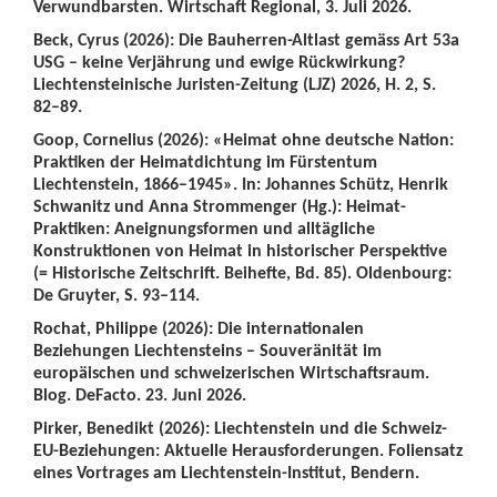
Verwundbarsten. Wirtschaft Regional, 3. Juli 2026.
Beck, Cyrus (2026): Die Bauherren-Altlast gemäss Art 53a
USG – keine Verjährung und ewige Rückwirkung?
Liechtensteinische Juristen-Zeitung (LJZ) 2026, H. 2, S.
82–89.
Goop, Cornelius (2026): «Heimat ohne deutsche Nation:
Praktiken der Heimatdichtung im Fürstentum
Liechtenstein, 1866–1945». In: Johannes Schütz, Henrik
Schwanitz und Anna Strommenger (Hg.): Heimat-
Praktiken: Aneignungsformen und alltägliche
Konstruktionen von Heimat in historischer Perspektive
(= Historische Zeitschrift. Beihefte, Bd. 85). Oldenbourg:
De Gruyter, S. 93–114.
Rochat, Philippe (2026): Die internationalen
Beziehungen Liechtensteins – Souveränität im
europäischen und schweizerischen Wirtschaftsraum.
Blog. DeFacto. 23. Juni 2026.
Pirker, Benedikt (2026): Liechtenstein und die Schweiz-
EU-Beziehungen: Aktuelle Herausforderungen. Foliensatz
eines Vortrages am Liechtenstein-Institut, Bendern.