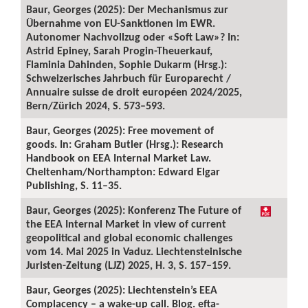
Baur, Georges (2025): Der Mechanismus zur
Übernahme von EU-Sanktionen im EWR.
Autonomer Nachvollzug oder «Soft Law»? In:
Astrid Epiney, Sarah Progin-Theuerkauf,
Flaminia Dahinden, Sophie Dukarm (Hrsg.):
Schweizerisches Jahrbuch für Europarecht /
Annuaire suisse de droit européen 2024/2025,
Bern/Zürich 2024, S. 573–593.
Baur, Georges (2025): Free movement of
goods. In: Graham Butler (Hrsg.): Research
Handbook on EEA Internal Market Law.
Cheltenham/Northampton: Edward Elgar
Publishing, S. 11–35.
Baur, Georges (2025): Konferenz The Future of
the EEA Internal Market in view of current
geopolitical and global economic challenges
vom 14. Mai 2025 in Vaduz. Liechtensteinische
Juristen-Zeitung (LJZ) 2025, H. 3, S. 157–159.
Baur, Georges (2025): Liechtenstein’s EEA
Complacency – a wake-up call. Blog. efta-