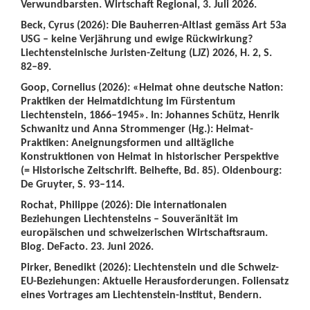
Verwundbarsten. Wirtschaft Regional, 3. Juli 2026.
Beck, Cyrus (2026): Die Bauherren-Altlast gemäss Art 53a
USG – keine Verjährung und ewige Rückwirkung?
Liechtensteinische Juristen-Zeitung (LJZ) 2026, H. 2, S.
82–89.
Goop, Cornelius (2026): «Heimat ohne deutsche Nation:
Praktiken der Heimatdichtung im Fürstentum
Liechtenstein, 1866–1945». In: Johannes Schütz, Henrik
Schwanitz und Anna Strommenger (Hg.): Heimat-
Praktiken: Aneignungsformen und alltägliche
Konstruktionen von Heimat in historischer Perspektive
(= Historische Zeitschrift. Beihefte, Bd. 85). Oldenbourg:
De Gruyter, S. 93–114.
Rochat, Philippe (2026): Die internationalen
Beziehungen Liechtensteins – Souveränität im
europäischen und schweizerischen Wirtschaftsraum.
Blog. DeFacto. 23. Juni 2026.
Pirker, Benedikt (2026): Liechtenstein und die Schweiz-
EU-Beziehungen: Aktuelle Herausforderungen. Foliensatz
eines Vortrages am Liechtenstein-Institut, Bendern.