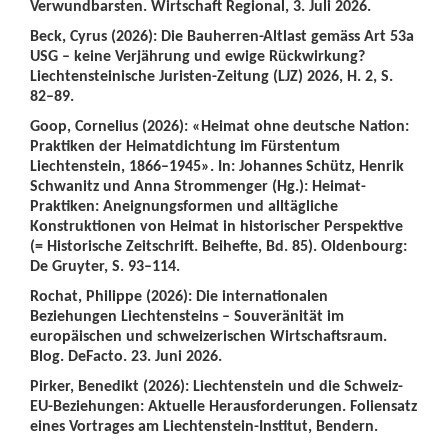
Verwundbarsten. Wirtschaft Regional, 3. Juli 2026.
Beck, Cyrus (2026): Die Bauherren-Altlast gemäss Art 53a
USG – keine Verjährung und ewige Rückwirkung?
Liechtensteinische Juristen-Zeitung (LJZ) 2026, H. 2, S.
82–89.
Goop, Cornelius (2026): «Heimat ohne deutsche Nation:
Praktiken der Heimatdichtung im Fürstentum
Liechtenstein, 1866–1945». In: Johannes Schütz, Henrik
Schwanitz und Anna Strommenger (Hg.): Heimat-
Praktiken: Aneignungsformen und alltägliche
Konstruktionen von Heimat in historischer Perspektive
(= Historische Zeitschrift. Beihefte, Bd. 85). Oldenbourg:
De Gruyter, S. 93–114.
Rochat, Philippe (2026): Die internationalen
Beziehungen Liechtensteins – Souveränität im
europäischen und schweizerischen Wirtschaftsraum.
Blog. DeFacto. 23. Juni 2026.
Pirker, Benedikt (2026): Liechtenstein und die Schweiz-
EU-Beziehungen: Aktuelle Herausforderungen. Foliensatz
eines Vortrages am Liechtenstein-Institut, Bendern.