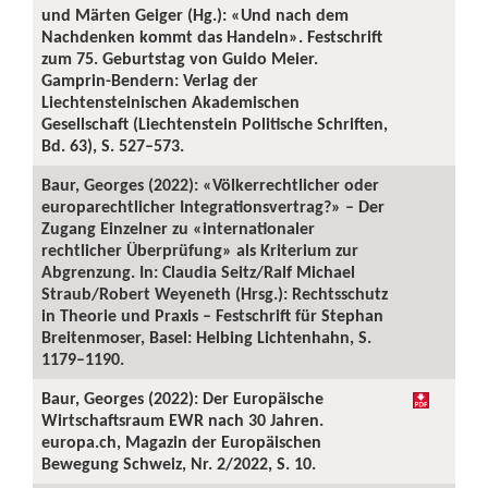
und Märten Geiger (Hg.): «Und nach dem
Nachdenken kommt das Handeln». Festschrift
zum 75. Geburtstag von Guido Meier.
Gamprin-Bendern: Verlag der
Liechtensteinischen Akademischen
Gesellschaft (Liechtenstein Politische Schriften,
Bd. 63), S. 527–573.
Baur, Georges (2022): «Völkerrechtlicher oder
europarechtlicher Integrationsvertrag?» – Der
Zugang Einzelner zu «internationaler
rechtlicher Überprüfung» als Kriterium zur
Abgrenzung. In: Claudia Seitz/Ralf Michael
Straub/Robert Weyeneth (Hrsg.): Rechtsschutz
in Theorie und Praxis – Festschrift für Stephan
Breitenmoser, Basel: Helbing Lichtenhahn, S.
1179–1190.
Baur, Georges (2022): Der Europäische
Wirtschaftsraum EWR nach 30 Jahren.
europa.ch, Magazin der Europäischen
Bewegung Schweiz, Nr. 2/2022, S. 10.