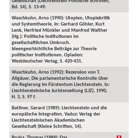
Gesellschaft (Liechtenstein Politische Schriften,
Bd. 14), S. 13-49.
Waschkuhn, Arno (1990): Utopien, Utopiekritik
und Systemtheorie. In: Gerhard Göhler, Kurt
Lenk, Herfried Münkler und Manfred Walther
(Hg.): Politische Institutionen im
gesellschaftlichen Umbruch.
Ideengeschichtliche Beiträge zur Theorie
politischer Institutionen. Opladen:
Westdeutscher Verlag, S. 420-431.
Waschkuhn, Arno (1992): Rezension von T.
Allgäuer, Die parlamentarische Kontrolle über
die Regierung im Fürstentum Liechtenstein. In:
Liechtensteinische Juristenzeitung (LJZ), 1990,
H. 3, S. 97 f.
Batliner, Gerard (1989): Liechtenstein und die
europäische Integration. Vaduz: Verlag der
Liechtensteinischen Akademischen
Gesellschaft (Kleine Schriften, 14).
Bruha, Thomas (1989): Das