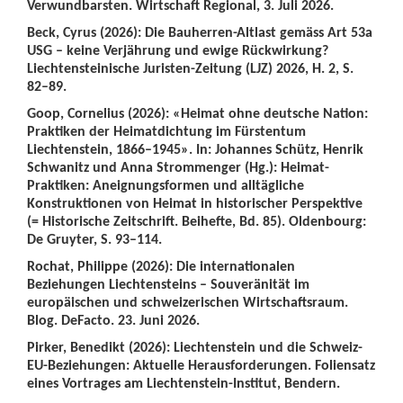
Verwundbarsten. Wirtschaft Regional, 3. Juli 2026.
Beck, Cyrus (2026): Die Bauherren-Altlast gemäss Art 53a
USG – keine Verjährung und ewige Rückwirkung?
Liechtensteinische Juristen-Zeitung (LJZ) 2026, H. 2, S.
82–89.
Goop, Cornelius (2026): «Heimat ohne deutsche Nation:
Praktiken der Heimatdichtung im Fürstentum
Liechtenstein, 1866–1945». In: Johannes Schütz, Henrik
Schwanitz und Anna Strommenger (Hg.): Heimat-
Praktiken: Aneignungsformen und alltägliche
Konstruktionen von Heimat in historischer Perspektive
(= Historische Zeitschrift. Beihefte, Bd. 85). Oldenbourg:
De Gruyter, S. 93–114.
Rochat, Philippe (2026): Die internationalen
Beziehungen Liechtensteins – Souveränität im
europäischen und schweizerischen Wirtschaftsraum.
Blog. DeFacto. 23. Juni 2026.
Pirker, Benedikt (2026): Liechtenstein und die Schweiz-
EU-Beziehungen: Aktuelle Herausforderungen. Foliensatz
eines Vortrages am Liechtenstein-Institut, Bendern.