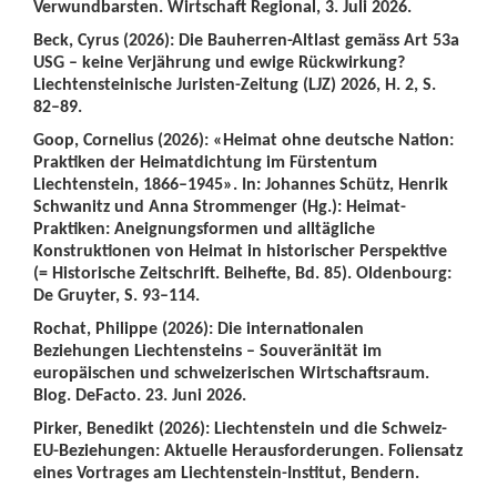
Verwundbarsten. Wirtschaft Regional, 3. Juli 2026.
Beck, Cyrus (2026): Die Bauherren-Altlast gemäss Art 53a
USG – keine Verjährung und ewige Rückwirkung?
Liechtensteinische Juristen-Zeitung (LJZ) 2026, H. 2, S.
82–89.
Goop, Cornelius (2026): «Heimat ohne deutsche Nation:
Praktiken der Heimatdichtung im Fürstentum
Liechtenstein, 1866–1945». In: Johannes Schütz, Henrik
Schwanitz und Anna Strommenger (Hg.): Heimat-
Praktiken: Aneignungsformen und alltägliche
Konstruktionen von Heimat in historischer Perspektive
(= Historische Zeitschrift. Beihefte, Bd. 85). Oldenbourg:
De Gruyter, S. 93–114.
Rochat, Philippe (2026): Die internationalen
Beziehungen Liechtensteins – Souveränität im
europäischen und schweizerischen Wirtschaftsraum.
Blog. DeFacto. 23. Juni 2026.
Pirker, Benedikt (2026): Liechtenstein und die Schweiz-
EU-Beziehungen: Aktuelle Herausforderungen. Foliensatz
eines Vortrages am Liechtenstein-Institut, Bendern.