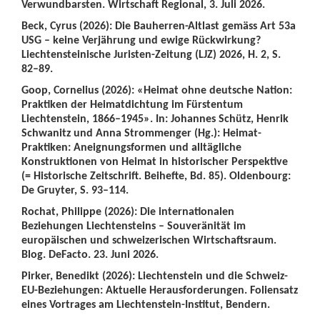
Verwundbarsten. Wirtschaft Regional, 3. Juli 2026.
Beck, Cyrus (2026): Die Bauherren-Altlast gemäss Art 53a
USG – keine Verjährung und ewige Rückwirkung?
Liechtensteinische Juristen-Zeitung (LJZ) 2026, H. 2, S.
82–89.
Goop, Cornelius (2026): «Heimat ohne deutsche Nation:
Praktiken der Heimatdichtung im Fürstentum
Liechtenstein, 1866–1945». In: Johannes Schütz, Henrik
Schwanitz und Anna Strommenger (Hg.): Heimat-
Praktiken: Aneignungsformen und alltägliche
Konstruktionen von Heimat in historischer Perspektive
(= Historische Zeitschrift. Beihefte, Bd. 85). Oldenbourg:
De Gruyter, S. 93–114.
Rochat, Philippe (2026): Die internationalen
Beziehungen Liechtensteins – Souveränität im
europäischen und schweizerischen Wirtschaftsraum.
Blog. DeFacto. 23. Juni 2026.
Pirker, Benedikt (2026): Liechtenstein und die Schweiz-
EU-Beziehungen: Aktuelle Herausforderungen. Foliensatz
eines Vortrages am Liechtenstein-Institut, Bendern.