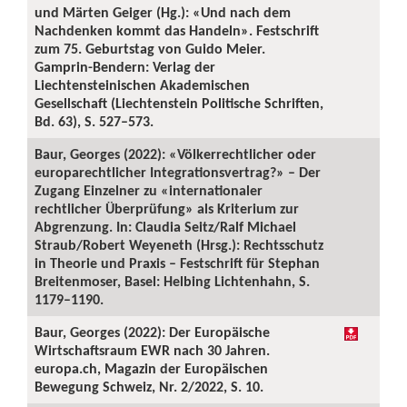
und Märten Geiger (Hg.): «Und nach dem
Nachdenken kommt das Handeln». Festschrift
zum 75. Geburtstag von Guido Meier.
Gamprin-Bendern: Verlag der
Liechtensteinischen Akademischen
Gesellschaft (Liechtenstein Politische Schriften,
Bd. 63), S. 527–573.
Baur, Georges (2022): «Völkerrechtlicher oder
europarechtlicher Integrationsvertrag?» – Der
Zugang Einzelner zu «internationaler
rechtlicher Überprüfung» als Kriterium zur
Abgrenzung. In: Claudia Seitz/Ralf Michael
Straub/Robert Weyeneth (Hrsg.): Rechtsschutz
in Theorie und Praxis – Festschrift für Stephan
Breitenmoser, Basel: Helbing Lichtenhahn, S.
1179–1190.
Baur, Georges (2022): Der Europäische
Wirtschaftsraum EWR nach 30 Jahren.
europa.ch, Magazin der Europäischen
Bewegung Schweiz, Nr. 2/2022, S. 10.