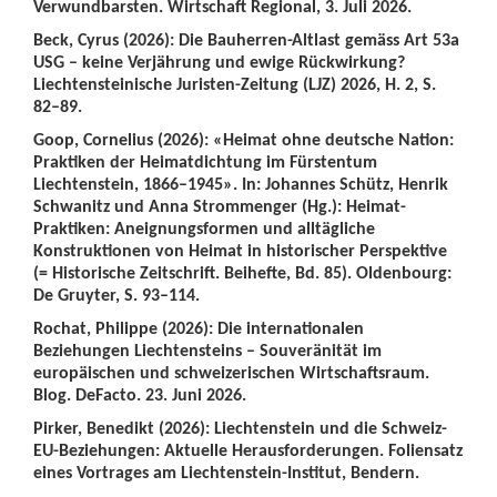
Verwundbarsten. Wirtschaft Regional, 3. Juli 2026.
Beck, Cyrus (2026): Die Bauherren-Altlast gemäss Art 53a
USG – keine Verjährung und ewige Rückwirkung?
Liechtensteinische Juristen-Zeitung (LJZ) 2026, H. 2, S.
82–89.
Goop, Cornelius (2026): «Heimat ohne deutsche Nation:
Praktiken der Heimatdichtung im Fürstentum
Liechtenstein, 1866–1945». In: Johannes Schütz, Henrik
Schwanitz und Anna Strommenger (Hg.): Heimat-
Praktiken: Aneignungsformen und alltägliche
Konstruktionen von Heimat in historischer Perspektive
(= Historische Zeitschrift. Beihefte, Bd. 85). Oldenbourg:
De Gruyter, S. 93–114.
Rochat, Philippe (2026): Die internationalen
Beziehungen Liechtensteins – Souveränität im
europäischen und schweizerischen Wirtschaftsraum.
Blog. DeFacto. 23. Juni 2026.
Pirker, Benedikt (2026): Liechtenstein und die Schweiz-
EU-Beziehungen: Aktuelle Herausforderungen. Foliensatz
eines Vortrages am Liechtenstein-Institut, Bendern.