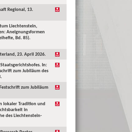
aft Regional, 13.
tum Liechtenstein,
ken: Aneignungsformen
ihefte, Bd. 85).
erland, 23. April 2026.
taatsgerichtshofes. In:
tschrift zum Jubiläum des
.
 Festschrift zum Jubiläum
n lokaler Tradition und
chtsbarkeit in
he des Liechtenstein-
Research Poster.