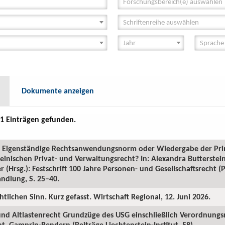
Forschungsbereich(e) auswählen
Schriftenreihe auswählen
Dokumente anzeigen
1 Einträgen gefunden.
GR: Eigenständige Rechtsanwendungsnorm oder Wiedergabe der Pr
inischen Privat- und Verwaltungsrecht? In: Alexandra Butterstein
 (Hrsg.): Festschrift 100 Jahre Personen- und Gesellschaftsrecht 
ndlung, S. 25–40.
htlichen Sinn. Kurz gefasst. Wirtschaft Regional, 12. Juni 2026.
 und Altlastenrecht Grundzüge des USG einschließlich Verordnungs
. Gamprin-Bendern (Beiträge Liechtenstein-Institut, 58).