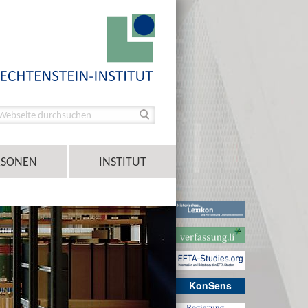
RSONEN
INSTITUT
KonSens