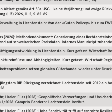
ren-Altlast gemäss Art 53a USG – keine Verjährung und ewige Rüc
ng (LJZ) 2026, H. 2, S. 82–89.
 Verwaltung in Liechtenstein: Von der «Guten Policey» bis zum EWR
as (2026): Methodendokument: Generierung eines liechtensteinisc
rend auf schweizerischen Preisdaten. Internes Manuskript zuhanden
ftigungsentwicklung in Liechtenstein. Kurz gefasst. Wirtschaft Reg
nktureinflüsse und Abhängigkeiten. Kurz gefasst. Wirtschaft Region
rkettenprobleme setzen globalen Güterhandel wieder unter Druck. 
z jüngstem BIP-Rückgang verzeichnet Liechtenstein seit 2019 ein 
026.
in; Hasler, Elias (2026): Geopolitische Verwerfungen und Unsicherh
us 1/2026. Gamprin-Bendern: Liechtenstein-Institut.
; Hasler, Elias (2026): Hohe Sensitivität trifft auf erprobte Resilie