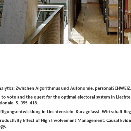
alytics: Zwischen Algorithmus und Autonomie. personalSCHWEIZ. 
t to vote and the quest for the optimal electoral system in Liechten
zionale, S. 395–418.
tigungsentwicklung in Liechtenstein. Kurz gefasst. Wirtschaft Regio
roductivity Effect of High Involvement Management: Causal Evid
gy.