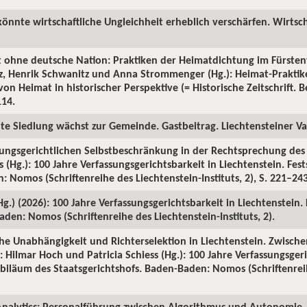
könnte wirtschaftliche Ungleichheit erheblich verschärfen. Wirtsch
t ohne deutsche Nation: Praktiken der Heimatdichtung im Fürsten
tz, Henrik Schwanitz und Anna Strommenger (Hg.): Heimat-Prakti
on Heimat in historischer Perspektive (= Historische Zeitschrift. Be
114.
ute Siedlung wächst zur Gemeinde. Gastbeitrag. Liechtensteiner Vat
sungsgerichtlichen Selbstbeschränkung in der Rechtsprechung des S
 (Hg.): 100 Jahre Verfassungsgerichtsbarkeit in Liechtenstein. Fes
 Nomos (Schriftenreihe des Liechtenstein-Instituts, 2), S. 221–243
(Hg.) (2026): 100 Jahre Verfassungsgerichtsbarkeit in Liechtenstein.
den: Nomos (Schriftenreihe des Liechtenstein-Instituts, 2).
iche Unabhängigkeit und Richterselektion in Liechtenstein. Zwische
 Hilmar Hoch und Patricia Schiess (Hg.): 100 Jahre Verfassungsgeri
Jubiläum des Staatsgerichtshofs. Baden-Baden: Nomos (Schriftenrei
nalytics: Personalführung zwischen Algorithmus und Autonomie. 