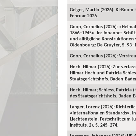
Geiger, Martin (2026): KI-Boom 
Februar 2026.
Goop, Cornelius (2026): «Heima
1866–1945». In: Johannes Schü
und alltägliche Konstruktionen v
Oldenbourg: De Gruyter, S. 93–
Goop, Cornelius (2026): Verstre
Hoch, Hilmar (2026): Zur verfas
Hilmar Hoch und Patricia Schiess
Staatsgerichtshofs. Baden-Baden:
Hoch, Hilmar; Schiess, Patricia 
des Staatsgerichtshofs. Baden-Ba
Langer, Lorenz (2026): Richterl
«internationalen Standards». In:
Liechtenstein. Festschrift zum 
Instituts, 2), S. 245–274.
Lehmann, Johannes (2026): HR-A