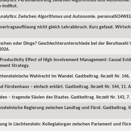
Institut.
nalytics: Zwischen Algorithmus und Autonomie. personalSCHWEIZ.
ertragsauflösung nicht gleich Lehrabbruch. Kurz gefasst. Wirtscha
chen oder Dinge? Geschlechterunterschiede bei der Berufswahl in
2026.
Productivity Effect of High Involvement Management: Causal Ev
ment Strategy.
chtensteinische Wahlrecht im Wandel. Gastbeitrag. lie:zeit Nr. 146, 
d Fürstenhaus – einfach erklärt. Gastbeitrag. lie:zeit Nr. 144, 11. A
en – tragende Säulen des Staates. Gastbeitrag. lie:zeit Nr. 143, 7
ensteinische Regierung zwischen Landtag und Fürst. Gastbeitrag. lie
rung in Liechtenstein: Kollegialorgan zwischen Parlament und Fürst