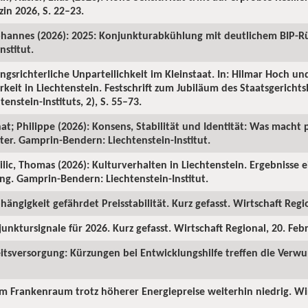
in 2026, S. 22–23.
ohannes (2026): 2025: Konjunkturabkühlung mit deutlichem BIP-R
nstitut.
ngsrichterliche Unparteilichkeit im Kleinstaat. In: Hilmar Hoch und
rkeit in Liechtenstein. Festschrift zum Jubiläum des Staatsgericht
enstein-Instituts, 2), S. 55–73.
hat; Philippe (2026): Konsens, Stabilität und Identität: Was macht p
ter. Gamprin-Bendern: Liechtenstein-Institut.
Milic, Thomas (2026): Kulturverhalten in Liechtenstein. Ergebnisse 
ng. Gamprin-Bendern: Liechtenstein-Institut.
hängigkeit gefährdet Preisstabilität. Kurz gefasst. Wirtschaft Regi
junktursignale für 2026. Kurz gefasst. Wirtschaft Regional, 20. Feb
itsversorgung: Kürzungen bei Entwicklungshilfe treffen die Verw
 im Frankenraum trotz höherer Energiepreise weiterhin niedrig. Wi