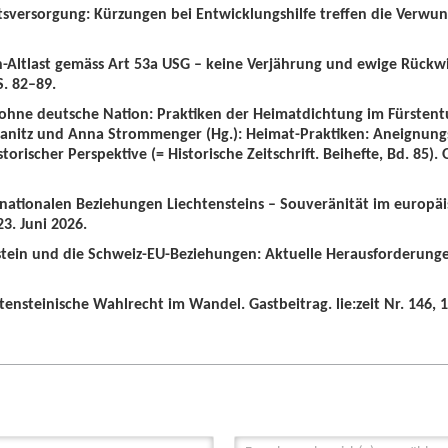
tsversorgung: Kürzungen bei Entwicklungshilfe treffen die Verwun
n-Altlast gemäss Art 53a USG – keine Verjährung und ewige Rückw
S. 82–89.
 ohne deutsche Nation: Praktiken der Heimatdichtung im Fürstent
wanitz und Anna Strommenger (Hg.): Heimat-Praktiken: Aneignung
orischer Perspektive (= Historische Zeitschrift. Beihefte, Bd. 85).
ernationalen Beziehungen Liechtensteins – Souveränität im europä
3. Juni 2026.
nstein und die Schweiz-EU-Beziehungen: Aktuelle Herausforderunge
tensteinische Wahlrecht im Wandel. Gastbeitrag. lie:zeit Nr. 146, 1