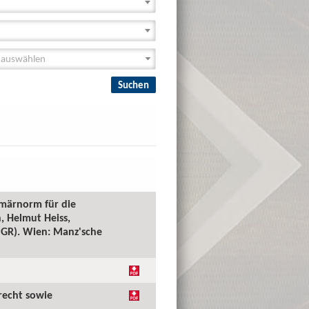
imärnorm für die
, Helmut Heiss,
(PGR). Wien: Manz'sche
recht sowie