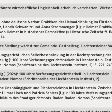
könnte wirtschaftliche Ungleichheit erheblich verschärfen. Wirtsch
t ohne deutsche Nation: Praktiken der Heimatdichtung im Fürsten
tz, Henrik Schwanitz und Anna Strommenger (Hg.): Heimat-Prakti
on Heimat in historischer Perspektive (= Historische Zeitschrift. Be
114.
ute Siedlung wächst zur Gemeinde. Gastbeitrag. Liechtensteiner Vat
sungsgerichtlichen Selbstbeschränkung in der Rechtsprechung des S
 (Hg.): 100 Jahre Verfassungsgerichtsbarkeit in Liechtenstein. Fes
 Nomos (Schriftenreihe des Liechtenstein-Instituts, 2), S. 221–243
(Hg.) (2026): 100 Jahre Verfassungsgerichtsbarkeit in Liechtenstein.
den: Nomos (Schriftenreihe des Liechtenstein-Instituts, 2).
iche Unabhängigkeit und Richterselektion in Liechtenstein. Zwische
 Hilmar Hoch und Patricia Schiess (Hg.): 100 Jahre Verfassungsgeri
Jubiläum des Staatsgerichtshofs. Baden-Baden: Nomos (Schriftenrei
nalytics: Personalführung zwischen Algorithmus und Autonomie. 