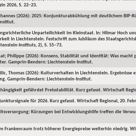
in 2026, S. 22–23.
ohannes (2026): 2025: Konjunkturabkühlung mit deutlichem BIP-R
nstitut.
ngsrichterliche Unparteilichkeit im Kleinstaat. In: Hilmar Hoch und
rkeit in Liechtenstein. Festschrift zum Jubiläum des Staatsgericht
enstein-Instituts, 2), S. 55–73.
hat; Philippe (2026): Konsens, Stabilität und Identität: Was macht p
ter. Gamprin-Bendern: Liechtenstein-Institut.
Milic, Thomas (2026): Kulturverhalten in Liechtenstein. Ergebnisse 
ng. Gamprin-Bendern: Liechtenstein-Institut.
hängigkeit gefährdet Preisstabilität. Kurz gefasst. Wirtschaft Regi
junktursignale für 2026. Kurz gefasst. Wirtschaft Regional, 20. Feb
itsversorgung: Kürzungen bei Entwicklungshilfe treffen die Verw
 im Frankenraum trotz höherer Energiepreise weiterhin niedrig. Wi