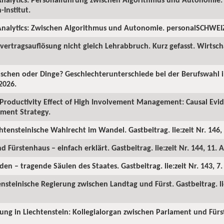
Institut.
nalytics: Zwischen Algorithmus und Autonomie. personalSCHWEIZ.
ertragsauflösung nicht gleich Lehrabbruch. Kurz gefasst. Wirtscha
chen oder Dinge? Geschlechterunterschiede bei der Berufswahl in
2026.
Productivity Effect of High Involvement Management: Causal Ev
ment Strategy.
chtensteinische Wahlrecht im Wandel. Gastbeitrag. lie:zeit Nr. 146, 
d Fürstenhaus – einfach erklärt. Gastbeitrag. lie:zeit Nr. 144, 11. A
en – tragende Säulen des Staates. Gastbeitrag. lie:zeit Nr. 143, 7
ensteinische Regierung zwischen Landtag und Fürst. Gastbeitrag. lie
rung in Liechtenstein: Kollegialorgan zwischen Parlament und Fürst