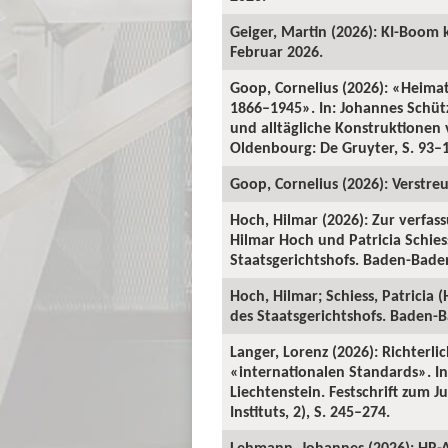
Geiger, Martin (2026): KI-Boom 
Februar 2026.
Goop, Cornelius (2026): «Heima
1866–1945». In: Johannes Schü
und alltägliche Konstruktionen v
Oldenbourg: De Gruyter, S. 93–
Goop, Cornelius (2026): Verstre
Hoch, Hilmar (2026): Zur verfas
Hilmar Hoch und Patricia Schiess
Staatsgerichtshofs. Baden-Baden:
Hoch, Hilmar; Schiess, Patricia 
des Staatsgerichtshofs. Baden-Ba
Langer, Lorenz (2026): Richterl
«internationalen Standards». In:
Liechtenstein. Festschrift zum 
Instituts, 2), S. 245–274.
Lehmann, Johannes (2026): HR-A