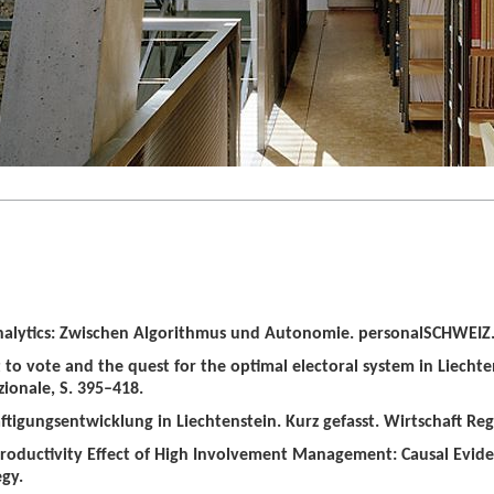
alytics: Zwischen Algorithmus und Autonomie. personalSCHWEIZ. 
t to vote and the quest for the optimal electoral system in Liechten
zionale, S. 395–418.
tigungsentwicklung in Liechtenstein. Kurz gefasst. Wirtschaft Regio
roductivity Effect of High Involvement Management: Causal Evid
gy.