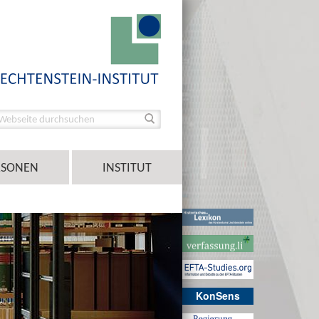
RSONEN
INSTITUT
KonSens