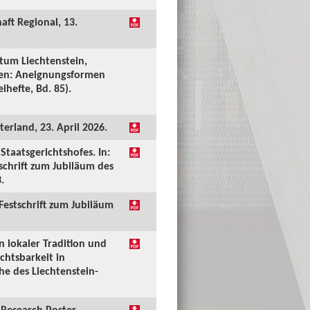
aft Regional, 13.
tum Liechtenstein,
ken: Aneignungsformen
ihefte, Bd. 85).
erland, 23. April 2026.
taatsgerichtshofes. In:
tschrift zum Jubiläum des
.
 Festschrift zum Jubiläum
n lokaler Tradition und
chtsbarkeit in
he des Liechtenstein-
Research Poster.