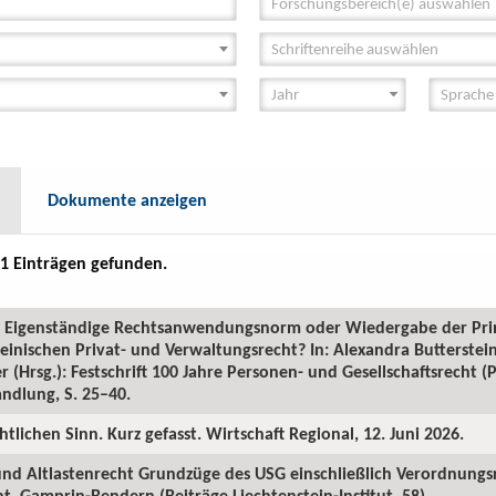
Forschungsbereich(e) auswählen
Schriftenreihe auswählen
Dokumente anzeigen
1 Einträgen gefunden.
GR: Eigenständige Rechtsanwendungsnorm oder Wiedergabe der Pr
inischen Privat- und Verwaltungsrecht? In: Alexandra Butterstein
 (Hrsg.): Festschrift 100 Jahre Personen- und Gesellschaftsrecht 
ndlung, S. 25–40.
htlichen Sinn. Kurz gefasst. Wirtschaft Regional, 12. Juni 2026.
 und Altlastenrecht Grundzüge des USG einschließlich Verordnungs
. Gamprin-Bendern (Beiträge Liechtenstein-Institut, 58).