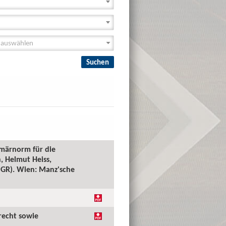
imärnorm für die
, Helmut Heiss,
(PGR). Wien: Manz'sche
recht sowie