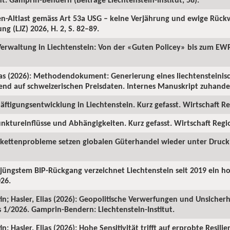
ren-Altlast gemäss Art 53a USG – keine Verjährung und ewige Rüc
ng (LJZ) 2026, H. 2, S. 82–89.
 Verwaltung in Liechtenstein: Von der «Guten Policey» bis zum EWR
as (2026): Methodendokument: Generierung eines liechtensteinisc
rend auf schweizerischen Preisdaten. Internes Manuskript zuhanden
ftigungsentwicklung in Liechtenstein. Kurz gefasst. Wirtschaft Reg
nktureinflüsse und Abhängigkeiten. Kurz gefasst. Wirtschaft Region
rkettenprobleme setzen globalen Güterhandel wieder unter Druck. 
z jüngstem BIP-Rückgang verzeichnet Liechtenstein seit 2019 ein 
026.
in; Hasler, Elias (2026): Geopolitische Verwerfungen und Unsicherh
us 1/2026. Gamprin-Bendern: Liechtenstein-Institut.
; Hasler, Elias (2026): Hohe Sensitivität trifft auf erprobte Resilie