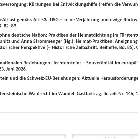
tsversorgung: Kürzungen bei Entwicklungshilfe treffen die Verwun
n-Altlast gemäss Art 53a USG – keine Verjährung und ewige Rückw
S. 82–89.
 ohne deutsche Nation: Praktiken der Heimatdichtung im Fürstent
wanitz und Anna Strommenger (Hg.): Heimat-Praktiken: Aneignung
orischer Perspektive (= Historische Zeitschrift. Beihefte, Bd. 85).
ernationalen Beziehungen Liechtensteins – Souveränität im europä
3. Juni 2026.
nstein und die Schweiz-EU-Beziehungen: Aktuelle Herausforderunge
tensteinische Wahlrecht im Wandel. Gastbeitrag. lie:zeit Nr. 146, 1