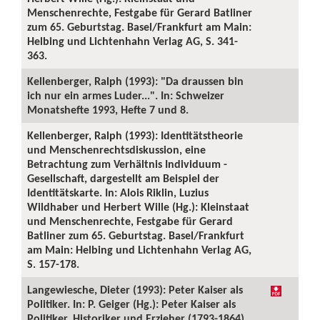
Menschenrechte, Festgabe für Gerard Batliner
zum 65. Geburtstag. Basel/Frankfurt am Main:
Helbing und Lichtenhahn Verlag AG, S. 341-
363.
Kellenberger, Ralph (1993): "Da draussen bin
ich nur ein armes Luder...". In: Schweizer
Monatshefte 1993, Hefte 7 und 8.
Kellenberger, Ralph (1993): Identitätstheorie
und Menschenrechtsdiskussion, eine
Betrachtung zum Verhältnis Individuum -
Gesellschaft, dargestellt am Beispiel der
Identitätskarte. In: Alois Riklin, Luzius
Wildhaber und Herbert Wille (Hg.): Kleinstaat
und Menschenrechte, Festgabe für Gerard
Batliner zum 65. Geburtstag. Basel/Frankfurt
am Main: Helbing und Lichtenhahn Verlag AG,
S. 157-178.
Langewiesche, Dieter (1993): Peter Kaiser als
Politiker. In: P. Geiger (Hg.): Peter Kaiser als
Politiker, Historiker und Erzieher (1793-1864).