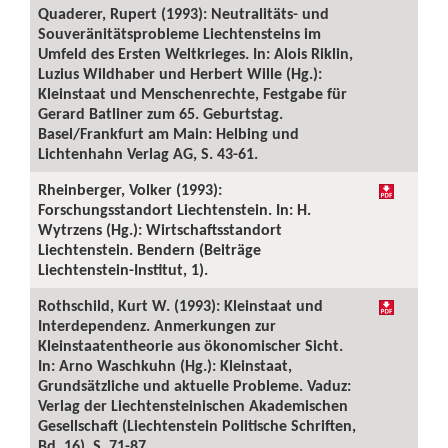
Quaderer, Rupert (1993): Neutralitäts- und
Souveränitätsprobleme Liechtensteins im
Umfeld des Ersten Weltkrieges. In: Alois Riklin,
Luzius Wildhaber und Herbert Wille (Hg.):
Kleinstaat und Menschenrechte, Festgabe für
Gerard Batliner zum 65. Geburtstag.
Basel/Frankfurt am Main: Helbing und
Lichtenhahn Verlag AG, S. 43-61.
Rheinberger, Volker (1993):
Forschungsstandort Liechtenstein. In: H.
Wytrzens (Hg.): Wirtschaftsstandort
Liechtenstein. Bendern (Beiträge
Liechtenstein-Institut, 1).
Rothschild, Kurt W. (1993): Kleinstaat und
Interdependenz. Anmerkungen zur
Kleinstaatentheorie aus ökonomischer Sicht.
In: Arno Waschkuhn (Hg.): Kleinstaat,
Grundsätzliche und aktuelle Probleme. Vaduz:
Verlag der Liechtensteinischen Akademischen
Gesellschaft (Liechtenstein Politische Schriften,
Bd. 16), S. 71-87.