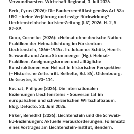
Verwundbarsten. Wirtschaft Regional, 3. Juli 2026.
Beck, Cyrus (2026): Die Bauherren-Altlast gemäss Art 53a
USG – keine Verjährung und ewige Rückwirkung?
Liechtensteinische Juristen-Zeitung (LJZ) 2026, H. 2, S.
82–89.
Goop, Cornelius (2026): «Heimat ohne deutsche Nation:
Praktiken der Heimatdichtung im Fürstentum
Liechtenstein, 1866–1945». In: Johannes Schütz, Henrik
Schwanitz und Anna Strommenger (Hg.): Heimat-
Praktiken: Aneignungsformen und alltägliche
Konstruktionen von Heimat in historischer Perspektive
(= Historische Zeitschrift. Beihefte, Bd. 85). Oldenbourg:
De Gruyter, S. 93–114.
Rochat, Philippe (2026): Die internationalen
Beziehungen Liechtensteins – Souveränität im
europäischen und schweizerischen Wirtschaftsraum.
Blog. DeFacto. 23. Juni 2026.
Pirker, Benedikt (2026): Liechtenstein und die Schweiz-
EU-Beziehungen: Aktuelle Herausforderungen. Foliensatz
eines Vortrages am Liechtenstein-Institut, Bendern.