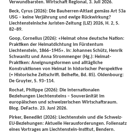
Verwundbarsten. Wirtschaft Regional, 3. Juli 2026.
Beck, Cyrus (2026): Die Bauherren-Altlast gemäss Art 53a
USG – keine Verjährung und ewige Rückwirkung?
Liechtensteinische Juristen-Zeitung (LJZ) 2026, H. 2, S.
82–89.
Goop, Cornelius (2026): «Heimat ohne deutsche Nation:
Praktiken der Heimatdichtung im Fürstentum
Liechtenstein, 1866–1945». In: Johannes Schütz, Henrik
Schwanitz und Anna Strommenger (Hg.): Heimat-
Praktiken: Aneignungsformen und alltägliche
Konstruktionen von Heimat in historischer Perspektive
(= Historische Zeitschrift. Beihefte, Bd. 85). Oldenbourg:
De Gruyter, S. 93–114.
Rochat, Philippe (2026): Die internationalen
Beziehungen Liechtensteins – Souveränität im
europäischen und schweizerischen Wirtschaftsraum.
Blog. DeFacto. 23. Juni 2026.
Pirker, Benedikt (2026): Liechtenstein und die Schweiz-
EU-Beziehungen: Aktuelle Herausforderungen. Foliensatz
eines Vortrages am Liechtenstein-Institut, Bendern.