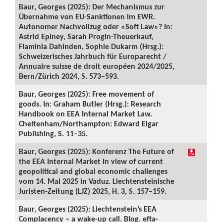
Baur, Georges (2025): Der Mechanismus zur
Übernahme von EU-Sanktionen im EWR.
Autonomer Nachvollzug oder «Soft Law»? In:
Astrid Epiney, Sarah Progin-Theuerkauf,
Flaminia Dahinden, Sophie Dukarm (Hrsg.):
Schweizerisches Jahrbuch für Europarecht /
Annuaire suisse de droit européen 2024/2025,
Bern/Zürich 2024, S. 573–593.
Baur, Georges (2025): Free movement of
goods. In: Graham Butler (Hrsg.): Research
Handbook on EEA Internal Market Law.
Cheltenham/Northampton: Edward Elgar
Publishing, S. 11–35.
Baur, Georges (2025): Konferenz The Future of
the EEA Internal Market in view of current
geopolitical and global economic challenges
vom 14. Mai 2025 in Vaduz. Liechtensteinische
Juristen-Zeitung (LJZ) 2025, H. 3, S. 157–159.
Baur, Georges (2025): Liechtenstein’s EEA
Complacency – a wake-up call. Blog. efta-