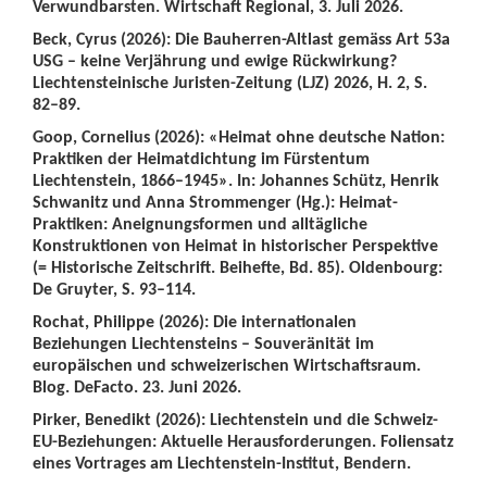
Verwundbarsten. Wirtschaft Regional, 3. Juli 2026.
Beck, Cyrus (2026): Die Bauherren-Altlast gemäss Art 53a
USG – keine Verjährung und ewige Rückwirkung?
Liechtensteinische Juristen-Zeitung (LJZ) 2026, H. 2, S.
82–89.
Goop, Cornelius (2026): «Heimat ohne deutsche Nation:
Praktiken der Heimatdichtung im Fürstentum
Liechtenstein, 1866–1945». In: Johannes Schütz, Henrik
Schwanitz und Anna Strommenger (Hg.): Heimat-
Praktiken: Aneignungsformen und alltägliche
Konstruktionen von Heimat in historischer Perspektive
(= Historische Zeitschrift. Beihefte, Bd. 85). Oldenbourg:
De Gruyter, S. 93–114.
Rochat, Philippe (2026): Die internationalen
Beziehungen Liechtensteins – Souveränität im
europäischen und schweizerischen Wirtschaftsraum.
Blog. DeFacto. 23. Juni 2026.
Pirker, Benedikt (2026): Liechtenstein und die Schweiz-
EU-Beziehungen: Aktuelle Herausforderungen. Foliensatz
eines Vortrages am Liechtenstein-Institut, Bendern.