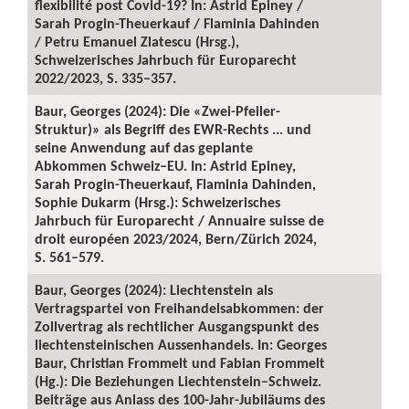
flexibilité post Covid-19? In: Astrid Epiney /
Sarah Progin-Theuerkauf / Flaminia Dahinden
/ Petru Emanuel Zlatescu (Hrsg.),
Schweizerisches Jahrbuch für Europarecht
2022/2023, S. 335–357.
Baur, Georges (2024): Die «Zwei-Pfeiler-
Struktur)» als Begriff des EWR-Rechts ... und
seine Anwendung auf das geplante
Abkommen Schweiz–EU. In: Astrid Epiney,
Sarah Progin-Theuerkauf, Flaminia Dahinden,
Sophie Dukarm (Hrsg.): Schweizerisches
Jahrbuch für Europarecht / Annuaire suisse de
droit européen 2023/2024, Bern/Zürich 2024,
S. 561–579.
Baur, Georges (2024): Liechtenstein als
Vertragspartei von Freihandelsabkommen: der
Zollvertrag als rechtlicher Ausgangspunkt des
liechtensteinischen Aussenhandels. In: Georges
Baur, Christian Frommelt und Fabian Frommelt
(Hg.): Die Beziehungen Liechtenstein–Schweiz.
Beiträge aus Anlass des 100-Jahr-Jubiläums des